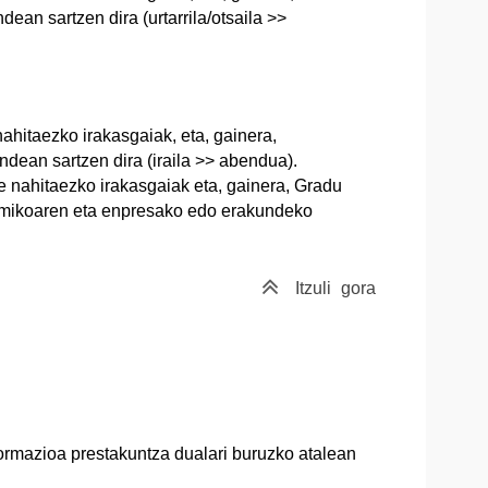
an sartzen dira (urtarrila/otsaila >>
ahitaezko irakasgaiak, eta, gainera,
dean sartzen dira (iraila >> abendua).
te nahitaezko irakasgaiak eta, gainera, Gradu
emikoaren eta enpresako edo erakundeko
Itzuli
gora
ormazioa prestakuntza dualari buruzko atalean