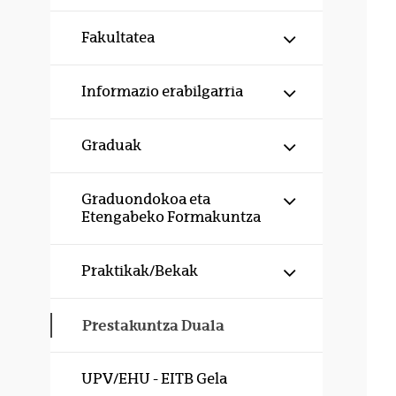
Erakutsi/izku
Fakultatea
Erakutsi/izku
Informazio erabilgarria
Erakutsi/izku
Graduak
Erakutsi/izku
Graduondokoa eta
Etengabeko Formakuntza
Erakutsi/izku
Praktikak/Bekak
Prestakuntza Duala
UPV/EHU - EITB Gela