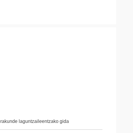
erakunde laguntzaileentzako gida