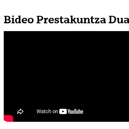
tatu azpiorriak
Bideo Prestakuntza Dua
tatu azpiorriak
tatu azpiorriak
tatu azpiorriak
tatu azpiorriak