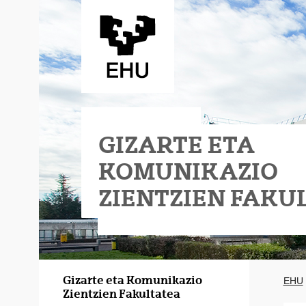
Eduki nagusira joan
GIZARTE ETA
KOMUNIKAZIO
ZIENTZIEN FAKU
Gizarte eta Komunikazio
EHU
Zientzien Fakultatea