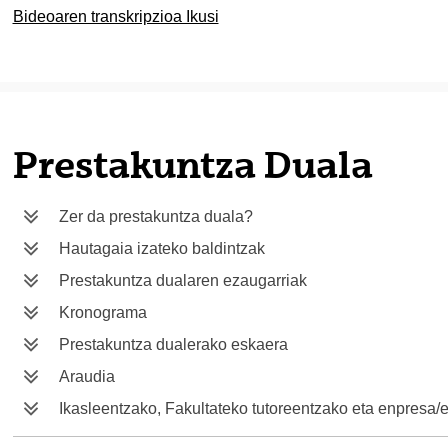
Bideoaren transkripzioa Ikusi
tatu azpiorriak
tatu azpiorriak
Prestakuntza Duala
Zer da prestakuntza duala?
Hautagaia izateko baldintzak
Prestakuntza dualaren ezaugarriak
Kronograma
Prestakuntza dualerako eskaera
Araudia
Ikasleentzako, Fakultateko tutoreentzako eta enpresa/