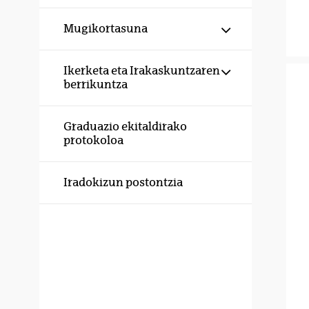
Erakutsi/izku
Mugikortasuna
Erakutsi/izku
Ikerketa eta Irakaskuntzaren
berrikuntza
Graduazio ekitaldirako
protokoloa
Iradokizun postontzia