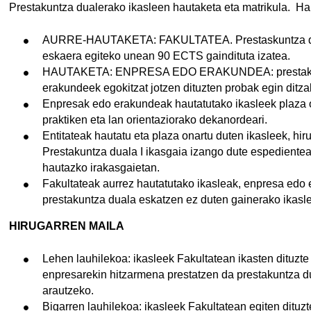
Prestakuntza dualerako ikasleen hautaketa eta matrikula. Hau
AURRE-HAUTAKETA: FAKULTATEA. Prestaskuntza duale
eskaera egiteko unean 90 ECTS gaindituta izatea.
HAUTAKETA: ENPRESA EDO ERAKUNDEA: prestakuntza
erakundeek egokitzat jotzen dituzten probak egin ditza
Enpresak edo erakundeak hautatutako ikasleek plaza o
praktiken eta lan orientaziorako dekanordeari.
Entitateak hautatu eta plaza onartu duten ikasleek, hir
Prestakuntza duala I ikasgaia izango dute espedientean
hautazko irakasgaietan.
Fakultateak aurrez hautatutako ikasleak, enpresa edo 
prestakuntza duala eskatzen ez duten gainerako ikasle
HIRUGARREN MAILA
Lehen lauhilekoa: ikasleek Fakultatean ikasten dituzt
enpresarekin hitzarmena prestatzen da prestakuntza d
arautzeko.
Bigarren lauhilekoa: ikasleek Fakultatean egiten dituzt