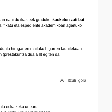
esan nahi du ikasleek graduko
ikasketen zati bat
 kalifikatu eta espediente akademikoan agertuko
duala hirugarren mailako bigarren lauhilekoan
 (prestakuntza duala II) egiten da.
Itzuli
gora
ala eskatzeko unean.