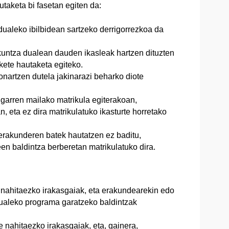
taketa bi fasetan egiten da:
ko ibilbidean sartzeko derrigorrezkoa da
 dualean dauden ikasleak hartzen dituzten
kete hautaketa egiteko.
nartzen dutela jakinarazi beharko diote
ugarren mailako matrikula egiterakoan,
, eta ez dira matrikulatuko ikasturte horretako
erakunderen batek hautatzen ez baditu,
en baldintza berberetan matrikulatuko dira.
e nahitaezko irakasgaiak, eta erakundearekin edo
ualeko programa garatzeko baldintzak
e nahitaezko irakasgaiak, eta, gainera,