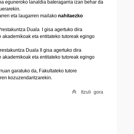
a eguneroko lanaldia bateragarria izan behar da
uerarekin.
rren eta laugarren mailako
nahitaezko
Prestakuntza Duala I gisa agertuko dira
e akademikoak eta entitateko tutoreak egingo
estakuntza Duala II gisa agertuko dira
e akademikoak eta entitateko tutoreak egingo
uan garatuko da, Fakultateko tutore
en kozuzendaritzarekin.
Itzuli
gora