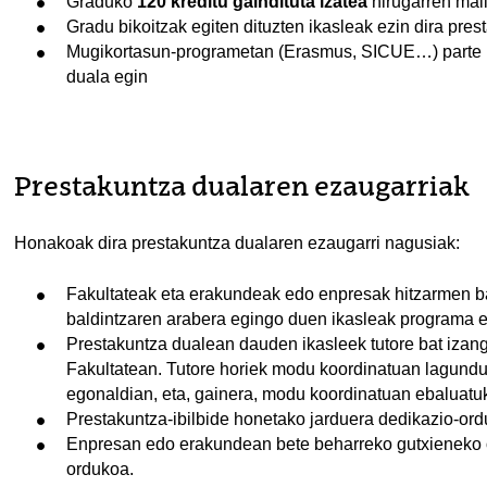
Graduko
120 kreditu gaindituta izatea
hirugarren mail
Gradu bikoitzak egiten dituzten ikasleak ezin dira pre
Mugikortasun-programetan (Erasmus, SICUE…) parte ha
duala egin
Prestakuntza dualaren ezaugarriak
Honakoak dira prestakuntza dualaren ezaugarri nagusiak:
Fakultateak eta erakundeak edo enpresak hitzarmen bat
baldintzaren arabera egingo duen ikasleak programa en
Prestakuntza dualean dauden ikasleek tutore bat izang
Fakultatean. Tutore horiek modu koordinatuan lagunduko
egonaldian, eta, gainera, modu koordinatuan ebaluatuk
Prestakuntza-ibilbide honetako jarduera dedikazio-ord
Enpresan edo erakundean bete beharreko gutxieneko o
ordukoa.