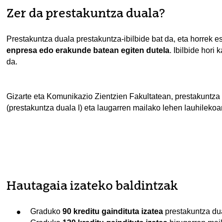
Zer da prestakuntza duala?
Prestakuntza duala prestakuntza-ibilbide bat da, eta horrek 
enpresa edo erakunde batean egiten dutela
. Ibilbide hori
da.
Gizarte eta Komunikazio Zientzien Fakultatean, prestakuntza 
(prestakuntza duala I) eta laugarren mailako lehen lauhilekoan
Hautagaia izateko baldintzak
Graduko
90 kreditu gaindituta izatea
prestakuntza du