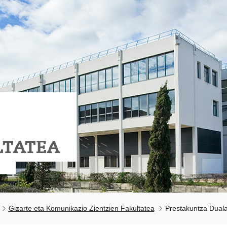
LTATEA
Gizarte eta Komunikazio Zientzien Fakultatea
Prestakuntza Dual