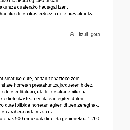
ako matrikula egiteko unean.
stakuntza dualerako hautagai izan.
rtuko duten ikasleek ezin dute prestakuntza
Itzuli
gora
 sinatuko dute, bertan zehaz­teko zein
titate horretan prestakuntza jardueren bidez.
o dute entitatean, eta tutore akademiko bat
 diote ikasleari entitatean egiten duten
o dute ibilbide horretan egiten dituen zereginak.
uen arabera ordaintzen da.
rduak 900 ordukoak dira, eta gehienekoa 1.200