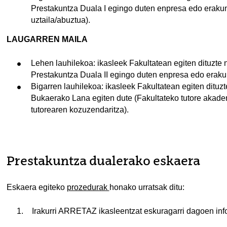
Prestakuntza Duala I egingo duten enpresa edo erakunde
uztaila/abuztua).
LAUGARREN MAILA
Lehen lauhilekoa: ikasleek Fakultatean egiten dituzte n
Prestakuntza Duala II egingo duten enpresa edo erakun
Bigarren lauhilekoa: ikasleek Fakultatean egiten dituz
Bukaerako Lana egiten dute (Fakultateko tutore akad
tutorearen kozuzendaritza).
Prestakuntza dualerako eskaera
Eskaera egiteko
prozedurak
honako urratsak ditu:
Irakurri ARRETAZ ikasleentzat eskuragarri dagoen inf