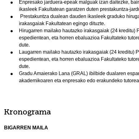
Enpresako jarduera-epeak malguak izan daitezke, bain
ikasleek Fakultatean garatzen duten prestakuntza-jard
Prestakuntza dualean dauden ikasleek graduko hiruga
irakasgaiak Fakultatean egingo dituzte.
Hirugarren mailako hautazko irakasgaiak (24 kreditu) 
espedientean, eta horren ebaluazioa Fakultateko tutor
dute.
Laugarren mailako hautazko irakasgaiak (24 kreditu) Pr
espedientean, eta horren ebaluazioa Fakultateko tutor
dute.
Gradu Amaierako Lana (GRAL) ibilbide dualaren esparr
akademikoaren eta enpresako edo erakundeko tutorear
Kronograma
BIGARREN MAILA