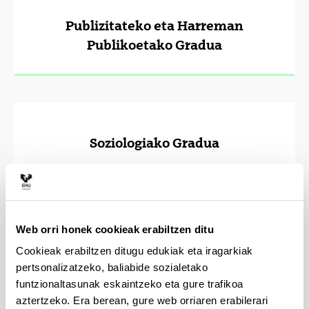
Publizitateko eta Harreman
Publikoetako Gradua
Soziologiako Gradua
Web orri honek cookieak erabiltzen ditu
Politika Zientzia eta Kudeaketa
Publikoko Gradua
Cookieak erabiltzen ditugu edukiak eta iragarkiak
pertsonalizatzeko, baliabide sozialetako
funtzionaltasunak eskaintzeko eta gure trafikoa
aztertzeko. Era berean, gure web orriaren erabilerari