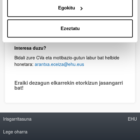
Bilatzen diren ikerlarien baldintzak:
Egokitu
Ingeniaritzan, kimikan, materialen zientzian edo lotutako
arloetan oinarri akademiko sendoa duten ikerlariak
bilatzen ditugu. Material biodegradagarrietan,
Ezeztatu
hondakinen balorizazioan edo polimeroen sintesian
aurretiako esperientzia duten ikerlariak baloratuko dira.
Interesa duzu?
Bidali zure CVa eta motibazio-gutun labur bat helbide
honetara:
arantxa.eceiza@ehu.eus
Eraiki dezagun elkarrekin etorkizun jasangarri
bat!
Irisgarritasuna
EHU
Lege oharra