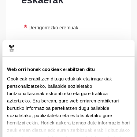
eskaerak
Derrigorrezko eremuak
Web orri honek cookieak erabiltzen ditu
Cookieak erabiltzen ditugu edukiak eta iragarkiak
pertsonalizatzeko, baliabide sozialetako
funtzionaltasunak eskaintzeko eta gure trafikoa
aztertzeko. Era berean, gure web orriaren erabilerari
buruzko informazioa partekatzen dugu baliabide
sozialetako, publizitateko eta estatistiketako gure
hornitzaileekin. Horiek aukera izango dute informazio hori
zeuk eman diezun edo euren zerbitzuak erabili dituzulako