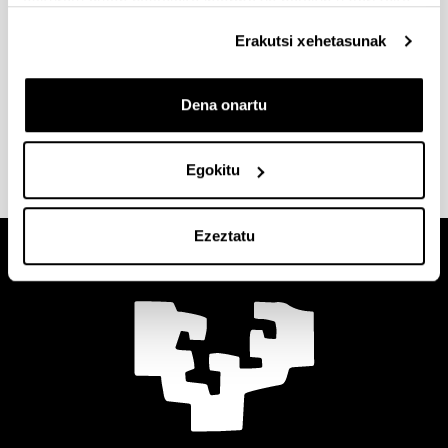
eskuratu duten bestelako informazio batekin uztartzeko.
Erakutsi xehetasunak
Dena onartu
Bidali
Egokitu
Ezeztatu