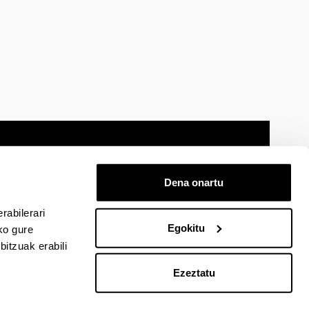
Dena onartu
 oharra
Mapa
Laguntza
Kontaktua
rabilerari
Egokitu
ko gure
itzuak erabili
cebook-en
EHU Linkedin-en
EHU Instagram-en
EHU Youtube-en
EHU Vimeo-en
EHU Flickr-en
Ezeztatu