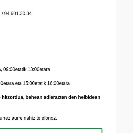
 / 94.601.30.34
a, 09:00etatik 13:00etara
0etara eta 15:00etatik 16:00etara
re hitzordua, behean adierazten den helbidean
urrez aurre nahiz telefonoz.