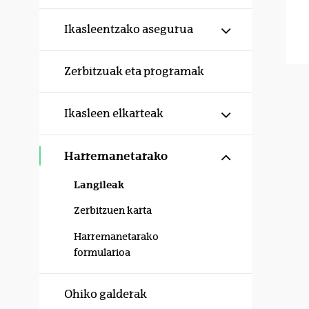
Erakutsi/izku
Ikasleentzako asegurua
Zerbitzuak eta programak
Erakutsi/izku
Ikasleen elkarteak
Erakutsi/izku
Harremanetarako
Langileak
Zerbitzuen karta
Harremanetarako
formularioa
Ohiko galderak