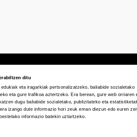
rabiltzen ditu
 edukiak eta iragarkiak pertsonalizatzeko, baliabide sozialetako
Egoitza elektronikoa
Irisgarritasuna
Lege
eko eta gure trafikoa aztertzeko. Era berean, gure web orriaren e
atzen dugu baliabide sozialetako, publizitateko eta estatistiketa
kera izango dute informazio hori zeuk eman diezun edo euren zerb
EHU Tiktok-en
EHU Bluesky-n
EHU Fa
bestelako informazio batekin uztartzeko.