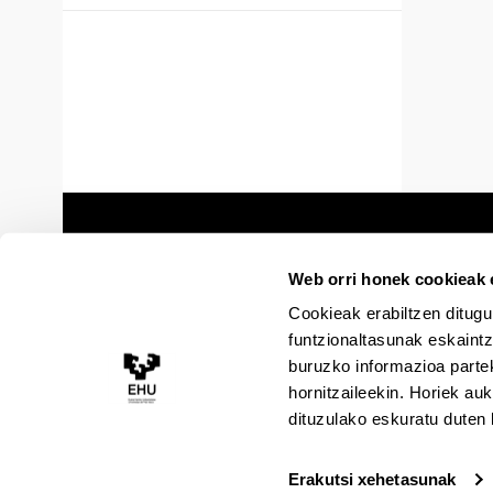
Web orri honek cookieak e
Cookieak erabiltzen ditugu
funtzionaltasunak eskaintz
buruzko informazioa partek
hornitzaileekin. Horiek au
dituzulako eskuratu duten 
Erakutsi xehetasunak