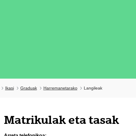
Ikasi
Graduak
Harremanetarako
Langileak
tatu azpiorriak
Matrikulak eta tasak
tatu azpiorriak
Arreta telefonikoa: