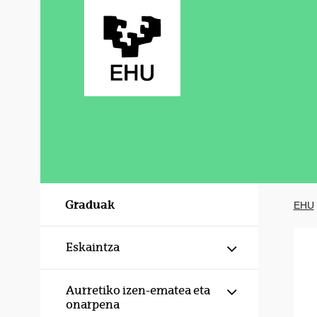
Eduki nagusira joan
Graduak
EHU
Erakutsi/izku
Eskaintza
Erakutsi/izku
Aurretiko izen-ematea eta
onarpena