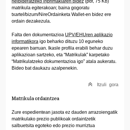
helbideratzeko inprimakiaren bidez
(pdf, 75 Kb)
matrikula egiterakoan; baina gogoratu
txartel/bizum/NireOrdainketa Wallet-en bidez ere
ordain dezakezula.
Falta den dokumentazioa
UPV/EHUren aplikazio
informatikora
igo beharko dituzu 10 eguneko
epearen barruan. Ikasle profila erabili behar duzu
aplikazioan sartzeko, eta “Matrikulak” karpetako
“Matrikulatzeko dokumentazioa igo” atala aukeratu.
Bideo bat daukazu azalpenekin.
Itzuli
gora
Matrikula ordaintzea
Zure espedientean jasota ez dauden arrazoiengatik
matrikulako prezio publikoak ordaintzetik
salbuetsita egoteko edo prezio murriztua