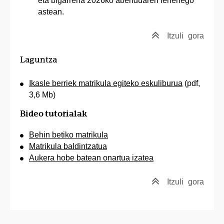
eta bigarrena 2026ko abenduaren lehenego
astean.
Itzuli
gora
Laguntza
Ikasle berriek matrikula egiteko eskuliburua
(pdf,
3,6 Mb)
Bideo tutorialak
Behin betiko matrikula
Matrikula baldintzatua
Aukera hobe batean onartua izatea
Itzuli
gora