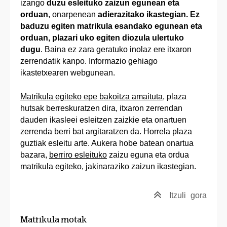
izango
duzu esleituko zaizun egunean eta
orduan
, onarpenean
adierazitako ikastegian. Ez
baduzu egiten matrikula esandako egunean eta
orduan, plazari uko egiten diozula ulertuko
dugu
. Baina ez zara geratuko inolaz ere itxaron
zerrendatik kanpo. Informazio gehiago
ikastetxearen webgunean.
Matrikula egiteko epe bakoitza amaituta
, plaza
hutsak berreskuratzen dira, itxaron zerrendan
dauden ikasleei esleitzen zaizkie eta onartuen
zerrenda berri bat argitaratzen da. Horrela plaza
guztiak esleitu arte. Aukera hobe batean onartua
bazara,
berriro esleituko
zaizu eguna eta ordua
matrikula egiteko, jakinaraziko zaizun ikastegian.
Itzuli
gora
Matrikula motak