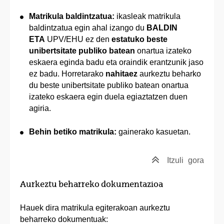
Matrikula baldintzatua:
ikasleak matrikula
baldintzatua egin ahal izango du
BALDIN
ETA
UPV/EHU ez den
estatuko beste
unibertsitate publiko batean
onartua izateko
eskaera eginda badu eta oraindik erantzunik jaso
ez badu. Horretarako
nahitaez
aurkeztu beharko
du beste unibertsitate publiko batean onartua
izateko eskaera egin duela egiaztatzen duen
agiria.
Behin betiko matrikula:
gainerako kasuetan.
Itzuli
gora
Aurkeztu beharreko dokumentazioa
Hauek dira matrikula egiterakoan aurkeztu
beharreko dokumentuak: