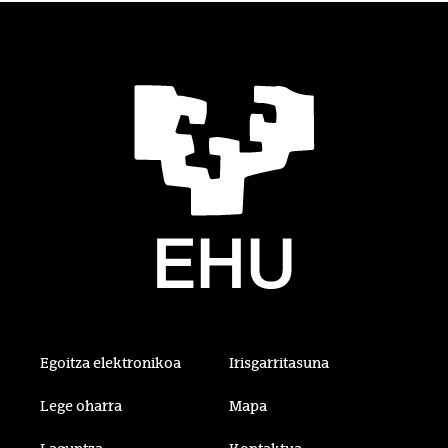
Egoitza elektronikoa
Irisgarritasuna
Lege oharra
Mapa