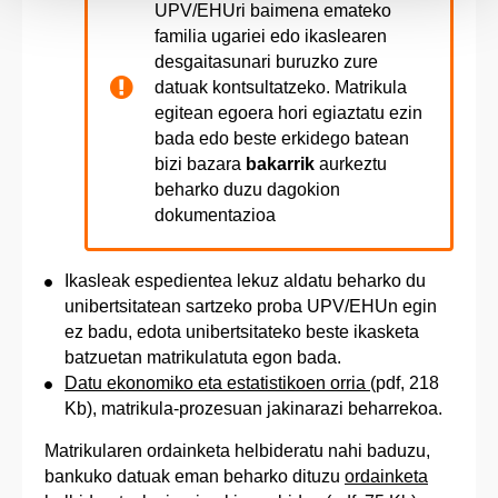
UPV/EHUri baimena emateko
familia ugariei edo ikaslearen
desgaitasunari buruzko zure
datuak kontsultatzeko. Matrikula
egitean egoera hori egiaztatu ezin
bada edo beste erkidego batean
bizi bazara
bakarrik
aurkeztu
beharko duzu dagokion
dokumentazioa
Ikasleak espedientea lekuz aldatu beharko du
unibertsitatean sartzeko proba UPV/EHUn egin
ez badu, edota unibertsitateko beste ikasketa
batzuetan matrikulatuta egon bada.
Datu ekonomiko eta estatistikoen orria
(pdf, 218
Kb), matrikula-prozesuan jakinarazi beharrekoa.
Matrikularen ordainketa helbideratu nahi baduzu,
bankuko datuak eman beharko dituzu
ordainketa