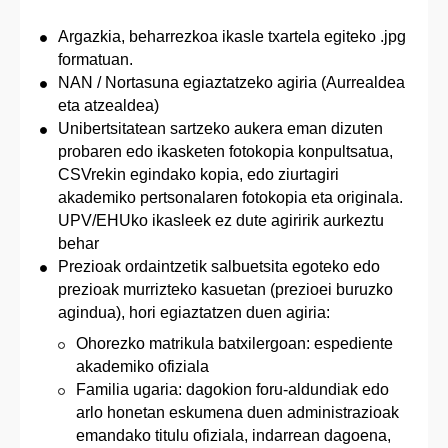
Argazkia, beharrezkoa ikasle txartela egiteko .jpg
formatuan.
NAN / Nortasuna egiaztatzeko agiria (Aurrealdea
eta atzealdea)
Unibertsitatean sartzeko aukera eman dizuten
probaren edo ikasketen fotokopia konpultsatua,
CSVrekin egindako kopia, edo ziurtagiri
akademiko pertsonalaren fotokopia eta originala.
UPV/EHUko ikasleek ez dute agiririk aurkeztu
behar
Prezioak ordaintzetik salbuetsita egoteko edo
prezioak murrizteko kasuetan (prezioei buruzko
agindua), hori egiaztatzen duen agiria:
Ohorezko matrikula batxilergoan: espediente
akademiko ofiziala
Familia ugaria: dagokion foru-aldundiak edo
arlo honetan eskumena duen administrazioak
emandako titulu ofiziala, indarrean dagoena,