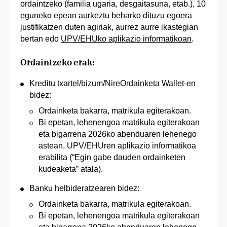
ordaintzeko (familia ugaria, desgaitasuna, etab.), 10
eguneko epean aurkeztu beharko dituzu egoera
justifikatzen duten agiriak, aurrez aurre ikastegian
bertan edo
UPV/EHUko aplikazio informatikoan
.
Ordaintzeko erak:
Kreditu txartel/bizum/NireOrdainketa Wallet-en
bidez:
Ordainketa bakarra, matrikula egiterakoan.
Bi epetan, lehenengoa matrikula egiterakoan
eta bigarrena 2026ko abenduaren lehenego
astean, UPV/EHUren aplikazio informatikoa
erabilita (“Egin gabe dauden ordainketen
kudeaketa” atala).
Banku helbideratzearen bidez:
Ordainketa bakarra, matrikula egiterakoan.
Bi epetan, lehenengoa matrikula egiterakoan