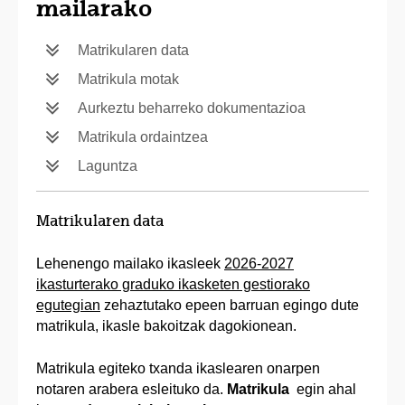
mailarako
Matrikularen data
Matrikula motak
Aurkeztu beharreko dokumentazioa
Matrikula ordaintzea
Laguntza
Matrikularen data
Lehenengo mailako ikasleek
2026-2027
ikasturterako graduko ikasketen gestiorako
egutegian
zehaztutako epeen barruan egingo dute
matrikula, ikasle bakoitzak dagokionean.
Matrikula egiteko txanda ikaslearen onarpen
notaren arabera esleituko da.
Matrikula
egin ahal