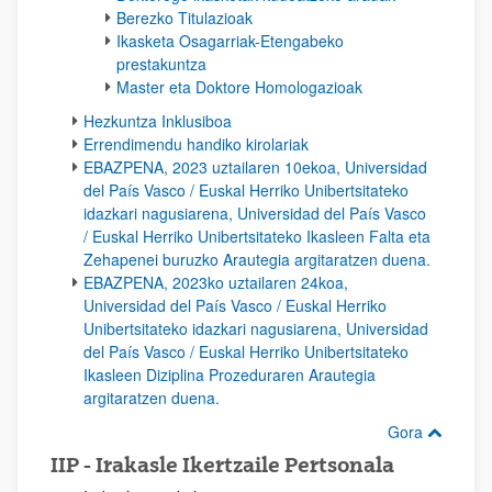
Berezko Titulazioak
Ikasketa Osagarriak-Etengabeko
prestakuntza
Master eta Doktore Homologazioak
Hezkuntza Inklusiboa
Errendimendu handiko kirolariak
EBAZPENA, 2023 uztailaren 10ekoa, Universidad
del País Vasco / Euskal Herriko Unibertsitateko
idazkari nagusiarena, Universidad del País Vasco
/ Euskal Herriko Unibertsitateko Ikasleen Falta eta
Zehapenei buruzko Arautegia argitaratzen duena.
EBAZPENA, 2023ko uztailaren 24koa,
Universidad del País Vasco / Euskal Herriko
Unibertsitateko idazkari nagusiarena, Universidad
del País Vasco / Euskal Herriko Unibertsitateko
Ikasleen Diziplina Prozeduraren Arautegia
argitaratzen duena.
Gora
IIP - Irakasle Ikertzaile Pertsonala