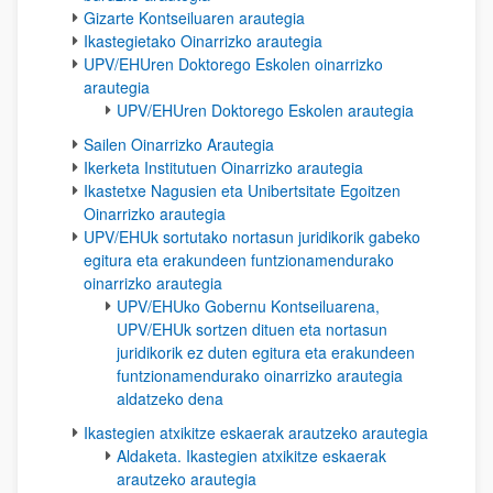
Gizarte Kontseiluaren arautegia
Ikastegietako Oinarrizko arautegia
UPV/EHUren Doktorego Eskolen oinarrizko
arautegia
UPV/EHUren Doktorego Eskolen arautegia
Sailen Oinarrizko Arautegia
Ikerketa Institutuen Oinarrizko arautegia
Ikastetxe Nagusien eta Unibertsitate Egoitzen
Oinarrizko arautegia
UPV/EHUk sortutako nortasun juridikorik gabeko
egitura eta erakundeen funtzionamendurako
oinarrizko arautegia
UPV/EHUko Gobernu Kontseiluarena,
UPV/EHUk sortzen dituen eta nortasun
juridikorik ez duten egitura eta erakundeen
funtzionamendurako oinarrizko arautegia
aldatzeko dena
Ikastegien atxikitze eskaerak arautzeko arautegia
Aldaketa. Ikastegien atxikitze eskaerak
arautzeko arautegia