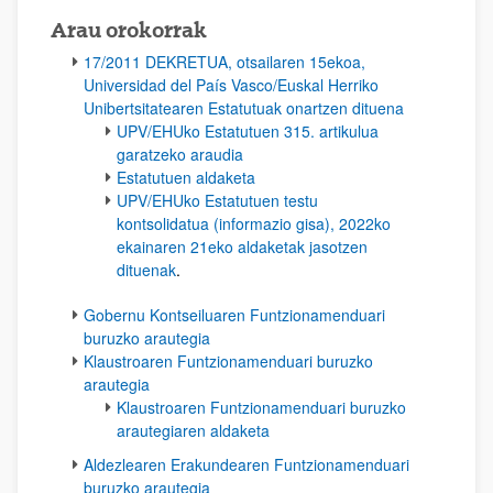
Arau orokorrak
17/2011 DEKRETUA, otsailaren 15ekoa,
Universidad del País Vasco/Euskal Herriko
Unibertsitatearen Estatutuak onartzen dituena
UPV/EHUko Estatutuen 315. artikulua
garatzeko araudia
Estatutuen aldaketa
UPV/EHUko Estatutuen testu
kontsolidatua (informazio gisa), 2022ko
ekainaren 21eko aldaketak jasotzen
dituenak
.
Gobernu Kontseiluaren Funtzionamenduari
buruzko arautegia
Klaustroaren Funtzionamenduari buruzko
arautegia
Klaustroaren Funtzionamenduari buruzko
arautegiaren aldaketa
Aldezlearen Erakundearen Funtzionamenduari
buruzko arautegia