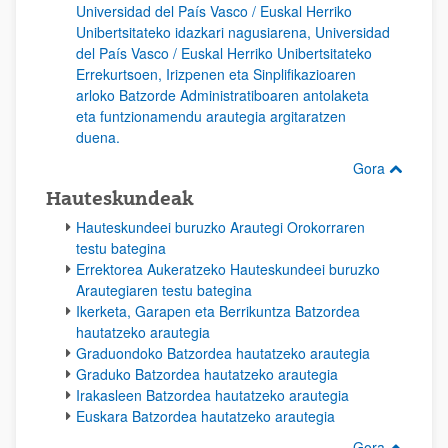
Universidad del País Vasco / Euskal Herriko
Unibertsitateko idazkari nagusiarena, Universidad
del País Vasco / Euskal Herriko Unibertsitateko
Errekurtsoen, Irizpenen eta Sinplifikazioaren
arloko Batzorde Administratiboaren antolaketa
eta funtzionamendu arautegia argitaratzen
duena.
Gora
Hauteskundeak
Hauteskundeei buruzko Arautegi Orokorraren
testu bategina
Errektorea Aukeratzeko Hauteskundeei buruzko
Arautegiaren testu bategina
Ikerketa, Garapen eta Berrikuntza Batzordea
hautatzeko arautegia
Graduondoko Batzordea hautatzeko arautegia
Graduko Batzordea hautatzeko arautegia
Irakasleen Batzordea hautatzeko arautegia
Euskara Batzordea hautatzeko arautegia
Gora