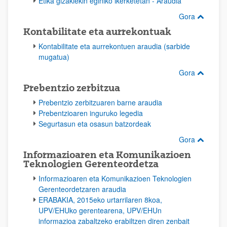
Etika gizakiekin eginiko ikerketetan - Araudia
Gora
Kontabilitate eta aurrekontuak
Kontabilitate eta aurrekontuen araudia (sarbide
mugatua)
Gora
Prebentzio zerbitzua
Prebentzio zerbitzuaren barne araudia
Prebentzioaren inguruko legedia
Segurtasun eta osasun batzordeak
Gora
Informazioaren eta Komunikazioen
Teknologien Gerenteordetza
Informazioaren eta Komunikazioen Teknologien
Gerenteordetzaren araudia
ERABAKIA, 2015eko urtarrilaren 8koa,
UPV/EHUko gerentearena, UPV/EHUn
informazioa zabaltzeko erabiltzen diren zenbait