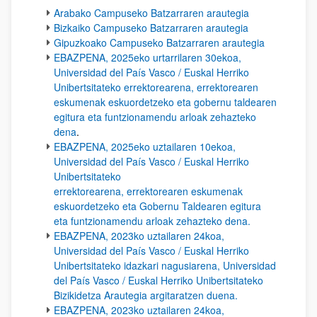
Arabako Campuseko Batzarraren arautegia
Bizkaiko Campuseko Batzarraren arautegia
Gipuzkoako Campuseko Batzarraren arautegia
EBAZPENA, 2025eko urtarrilaren 30ekoa,
Universidad del País Vasco / Euskal Herriko
Unibertsitateko errektorearena, errektorearen
eskumenak eskuordetzeko eta gobernu taldearen
egitura eta funtzionamendu arloak zehazteko
dena
.
EBAZPENA, 2025eko uztailaren 10ekoa,
Universidad del País Vasco / Euskal Herriko
Unibertsitateko
errektorearena, errektorearen eskumenak
eskuordetzeko eta Gobernu Taldearen egitura
eta funtzionamendu arloak zehazteko dena.
EBAZPENA, 2023ko uztailaren 24koa,
Universidad del País Vasco / Euskal Herriko
Unibertsitateko idazkari nagusiarena, Universidad
del País Vasco / Euskal Herriko Unibertsitateko
Bizikidetza Arautegia argitaratzen duena.
EBAZPENA, 2023ko uztailaren 24koa,