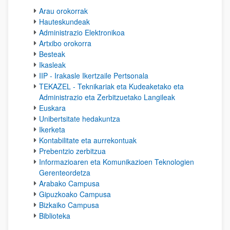
Arau orokorrak
Hauteskundeak
Administrazio Elektronikoa
Artxibo orokorra
Besteak
Ikasleak
IIP - Irakasle Ikertzaile Pertsonala
TEKAZEL - Teknikariak eta Kudeaketako eta
Administrazio eta Zerbitzuetako Langileak
Euskara
Unibertsitate hedakuntza
Ikerketa
Kontabilitate eta aurrekontuak
Prebentzio zerbitzua
Informazioaren eta Komunikazioen Teknologien
Gerenteordetza
Arabako Campusa
Gipuzkoako Campusa
Bizkaiko Campusa
Biblioteka