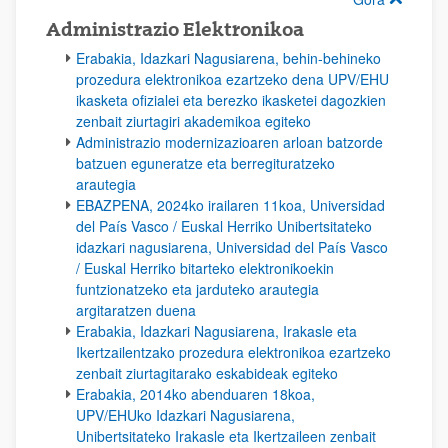
Administrazio Elektronikoa
Erabakia, Idazkari Nagusiarena, behin-behineko
prozedura elektronikoa ezartzeko dena UPV/EHU
ikasketa ofizialei eta berezko ikasketei dagozkien
zenbait ziurtagiri akademikoa egiteko
Administrazio modernizazioaren arloan batzorde
batzuen eguneratze eta berregituratzeko
arautegia
EBAZPENA, 2024ko irailaren 11koa, Universidad
del País Vasco / Euskal Herriko Unibertsitateko
idazkari nagusiarena, Universidad del País Vasco
/ Euskal Herriko bitarteko elektronikoekin
funtzionatzeko eta jarduteko arautegia
argitaratzen duena
Erabakia, Idazkari Nagusiarena, Irakasle eta
Ikertzailentzako prozedura elektronikoa ezartzeko
zenbait ziurtagitarako eskabideak egiteko
Erabakia, 2014ko abenduaren 18koa,
UPV/EHUko Idazkari Nagusiarena,
Unibertsitateko Irakasle eta Ikertzaileen zenbait