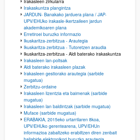
Irakasleen zirkularra
Irakaskuntza plangintza
JARDUN- Banakako jarduera plana / JAP-
UPV/EHUko irakasle-ikertzaileen jardun
akademikoaren plana
Erretiroei buruzko informazio
Ikuskaritza-zerbitzua - Arautegia
Ikuskaritza-zerbitzua - Tutoretzen araudia
Ikuskaritza-zerbitzua - Aldi baterako irakaskuntza
Irakasleen lan-poltsak
Aldi baterako irakasleen plazak
Irakasleen gestiorako arautegia (sarbide
mugatua)
Zerbitzu-ordaine
Irakasleen lizentzia eta baimenak (sarbide
mugatua)
Irakasleen lan baldintzak (sarbide mugatua)
Muface (sarbide mugatua)
ERABAKIA, 2015eko urtarrilaren 8koa,
UPV/EHUko gerentearena, UPV/EHUn
informazioa zabaltzeko erabiltzen diren zenbait
baliabide elektronikori buruzko arautegia