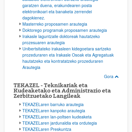
garatzen duena, erakundearen posta
elektronikoari eta banaketa zerrendei
dagokienez.
Masterreko proposamen arautegia
Doktorego programak proposamen arautegia
Irakasle laguntzaile doktoreak hautatzeko
prozesuaren arautegia
Unibertsitateko irakasleen kidegoetara sartzeko
prozeduraren eta Irakasle Osoak eta Agregatuak
hautatzeko eta kontratatzeko prozeduraren
Arautegia
Gora
TEKAZEL - Teknikariak eta
Kudeaketako eta Administrazio eta
Zerbitzuetako Langileak
TEKAZELaren barruko arautegia
TEKAZELaren kanpoko arautegia
TEKAZELaren lan-poltsen kudeaketa
TEKAZELaren jardunaldia eta ordutegia
TEKAZELaren Preskuntza