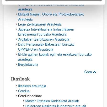
UPV/EHUren zerbitzuen kartaren eredurako
arautegia
Ekitaldi Nagusi, Ohore eta Protokoloetarako
Arautegia
Lege Zerbitzuaren Arautegia
Jabetza Intelektual eta Industrialaren
Erregimenari buruzko Arautegia
Argitalpen Zerbitzuaren Arautegia
Datu Pertsonalak Babesteari buruzko
UPV/EHUren Arautegia
EHUn agirien kopiak egin eta eskatzeari buruzko
arautegia
Berdintasuna
Gora
Ikasleak
Ikasleen arautegia
Gradua
Graduondokoa:
Master Ofizialen Kudeaketa Arauak
Doktorego ikasketak kudeatzeko arauak