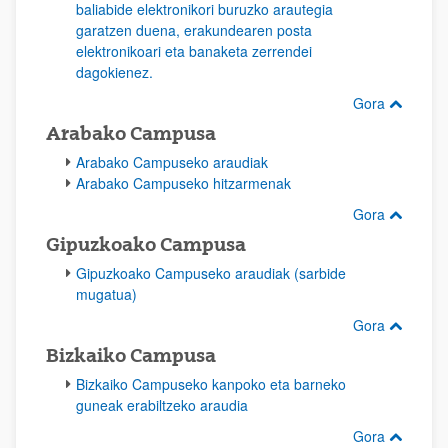
baliabide elektronikori buruzko arautegia
garatzen duena, erakundearen posta
elektronikoari eta banaketa zerrendei
dagokienez.
Gora
Arabako Campusa
Arabako Campuseko araudiak
Arabako Campuseko hitzarmenak
Gora
Gipuzkoako Campusa
Gipuzkoako Campuseko araudiak (sarbide
mugatua)
Gora
Bizkaiko Campusa
Bizkaiko Campuseko kanpoko eta barneko
guneak erabiltzeko araudia
Gora