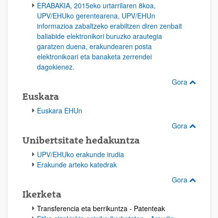
ERABAKIA, 2015eko urtarrilaren 8koa,
UPV/EHUko gerentearena, UPV/EHUn
informazioa zabaltzeko erabiltzen diren zenbait
baliabide elektronikori buruzko arautegia
garatzen duena, erakundearen posta
elektronikoari eta banaketa zerrendei
dagokienez.
Gora
Euskara
Euskara EHUn
Gora
Unibertsitate hedakuntza
UPV/EHUko erakunde irudia
Erakunde arteko katedrak
Gora
Ikerketa
Transferencia eta berrikuntza - Patenteak