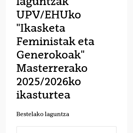
laguntzak
UPV/EHUko
"Ikasketa
Feministak eta
Generokoak"
Masterrerako
2025/2026ko
ikasturtea
Bestelako laguntza