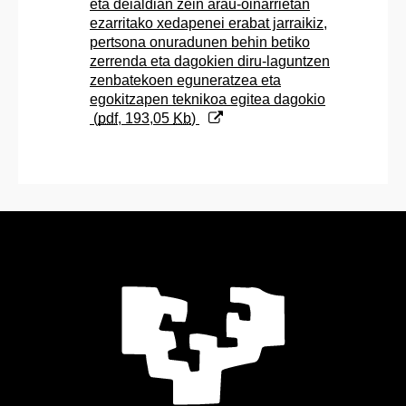
eta deialdian zein arau-oinarrietan
ezarritako xedapenei erabat jarraikiz,
pertsona onuradunen behin betiko
zerrenda eta dagokien diru-laguntzen
zenbatekoen eguneratzea eta
egokitzapen teknikoa egitea dagokio
(
pdf
, 193,05
Kb
)