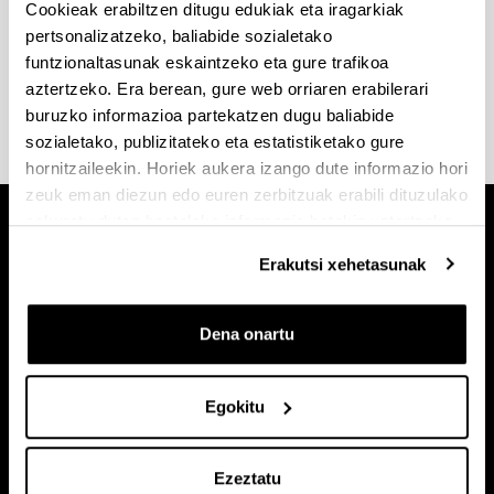
Cookieak erabiltzen ditugu edukiak eta iragarkiak
Tarifak
pertsonalizatzeko, baliabide sozialetako
funtzionaltasunak eskaintzeko eta gure trafikoa
SGIkerren tarifa orokorrak (pdf, 1500 KB)
aztertzeko. Era berean, gure web orriaren erabilerari
buruzko informazioa partekatzen dugu baliabide
sozialetako, publizitateko eta estatistiketako gure
hornitzaileekin. Horiek aukera izango dute informazio hori
zeuk eman diezun edo euren zerbitzuak erabili dituzulako
eskuratu duten bestelako informazio batekin uztartzeko.
Erakutsi xehetasunak
Dena onartu
Egokitu
Ezeztatu