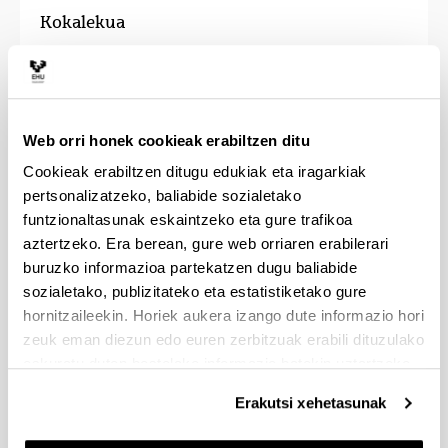
Kokalekua
Kalitate eta Berrikuntza Unitatea Bizkaiko
Campusean (Leioa) kokatuta dago. Helbidea
honako hau da:
Web orri honek cookieak erabiltzen ditu
SGIker Ikerkuntzarako Zerbitzu Orokorrak
Cookieak erabiltzen ditugu edukiak eta iragarkiak
Ikerketako Errektoreordetza
pertsonalizatzeko, baliabide sozialetako
Euskal Herriko Unibertsitatea
funtzionaltasunak eskaintzeko eta gure trafikoa
aztertzeko. Era berean, gure web orriaren erabilerari
Errektoretzaren Eraikina. Sarriena auzoa, z/g -
buruzko informazioa partekatzen dugu baliabide
48940 Leioa - Bizkaia (SPAIN)
sozialetako, publizitateko eta estatistiketako gure
hornitzaileekin. Horiek aukera izango dute informazio hori
Erabiltzaileek eskuragarri daukate
Layar informazio-kapa, UPV/EHU-ko
zeuk eman diezun edo euren zerbitzuak erabili dituzulako
campus bakoitzean zerbitzuen
eskuratu duten bestelako informazio batekin uztartzeko.
kokalekua jakiteko.
Sakatu esteka informazio
Erakutsi xehetasunak
gehiago lortzeko
.