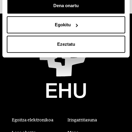
Dena onartu
Egokitu
Ezeztatu
Egoitza elektronikoa
Irisgarritasuna