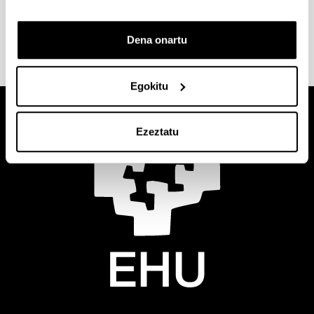
mantentzen da; betiere, erabiltzaileei zerbitzu
onenak eskaintzeko.
Dena onartu
Egokitu
Ezeztatu