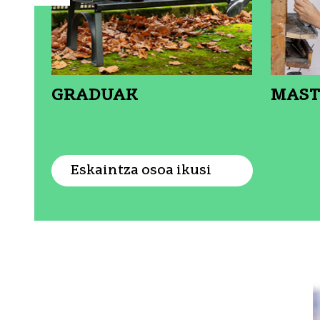
GRADUAK
MAST
IKUSI XEHETASUNA: GRADUA
IKU
Eskaintza osoa ikusi
Protagonista