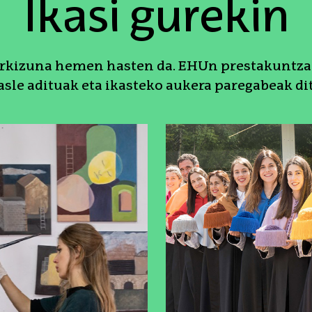
Ikasi gurekin
orkizuna hemen hasten da. EHUn prestakuntza 
asle adituak eta ikasteko aukera paregabeak di
k