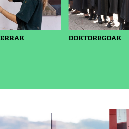
ERRAK
DOKTOREGOAK
K
SI XEHETASUNA: MASTERRAK
IKUSI XEHETA
k