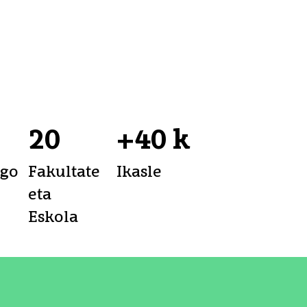
20
+40 k
ego
Fakultate
Ikasle
eta
Eskola