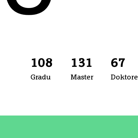
108
131
67
Gradu
Master
Doktor