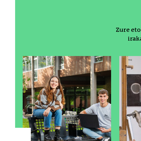
Zure et
irak
Protagonista