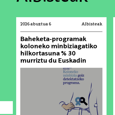
2026 abuztua 6
Albisteak
Baheketa-programak
koloneko minbiziagatiko
hilkortasuna % 30
murriztu du Euskadin