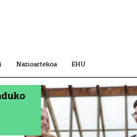
rtsitatea
i
Nazioartekoa
EHU
aduko