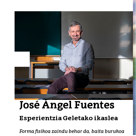
José Ángel Fuentes
Esperientzia Geletako ikaslea
Forma fisikoa zaindu behar da, baita burukoa