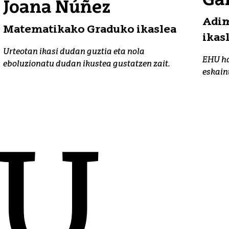
Gar
Joana Núñez
Adim
Matematikako Graduko ikaslea
ikas
Urteotan ikasi dudan guztia eta nola
EHU ha
eboluzionatu dudan ikustea gustatzen zait.
eskain
HU