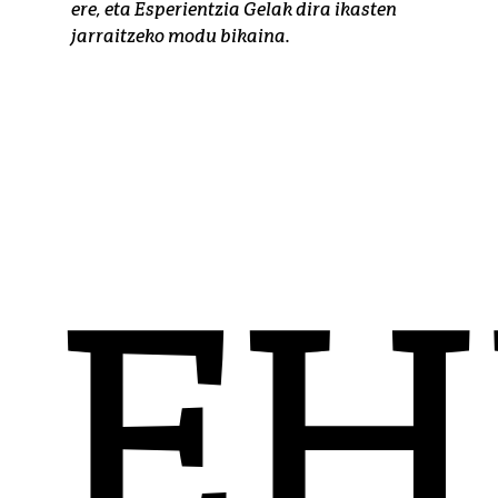
ere, eta Esperientzia Gelak dira ikasten
jarraitzeko modu bikaina.
EHU zenbakitan
E