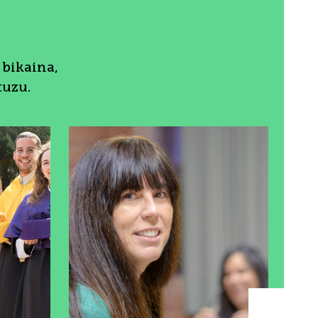
bikaina,
tuzu.