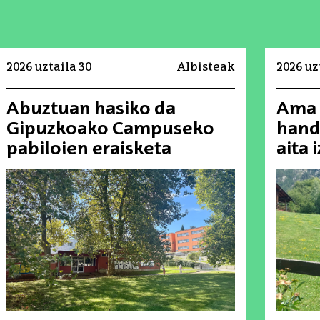
2026 uztaila 30
Albisteak
2026 uz
Abuztuan hasiko da
Ama 
Gipuzkoako Campuseko
hand
pabiloien eraisketa
aita 