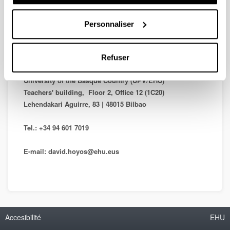
Personnaliser
DEPARTMENT OF QUANTITATIVE METHODS
Refuser
Faculty of Economics and Business
University of the Basque Country (UPV/EHU)
Teachers' building, Floor 2, Office 12 (1C20)
Lehendakari Aguirre, 83 | 48015 Bilbao
Tel.: +34 94 601 7019
E-mail: david.hoyos@ehu.eus
Accesibilité
EHU