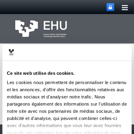
Bas
Saut au contenu principal
la
nav
prin
Ce site web utilise des cookies.
Les cookies nous permettent de personnaliser le contenu
et les annonces, d'offrir des fonctionnalités relatives aux
Basculer la na
Menu
David Hoyos
médias sociaux et d'analyser notre trafic. Nous
partageons également des informations sur l'utilisation de
notre site avec nos partenaires de médias sociaux, de
publicité et d'analyse, qui peuvent combiner celles-ci
avec d'autres informations que vous leur avez fournies
Accesibilité
EHU
ou qu'ils ont collectées lors de votre utilisation de leurs