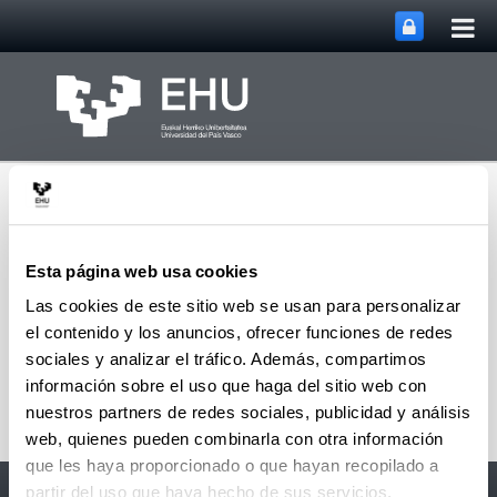
Abri
Saltar al contenido principal
me
prin
Esta página web usa cookies
Las cookies de este sitio web se usan para personalizar
el contenido y los anuncios, ofrecer funciones de redes
Abrir/cerrar m
Menú
David Hoyos
sociales y analizar el tráfico. Además, compartimos
información sobre el uso que haga del sitio web con
nuestros partners de redes sociales, publicidad y análisis
web, quienes pueden combinarla con otra información
que les haya proporcionado o que hayan recopilado a
Accesibilidad
EHU
partir del uso que haya hecho de sus servicios.