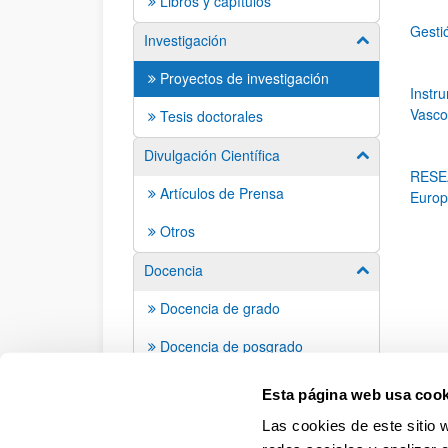
Libros y capítulos
Gesti
Investigación
Mostrar/ocult
Proyectos de investigación
Instr
Vasco
Tesis doctorales
Divulgación Científica
Mostrar/ocult
RESEA
Artículos de Prensa
Euro
Otros
Docencia
Mostrar/ocult
Docencia de grado
Docencia de posgrado
Contacto
Esta página web usa cook
Las cookies de este sitio 