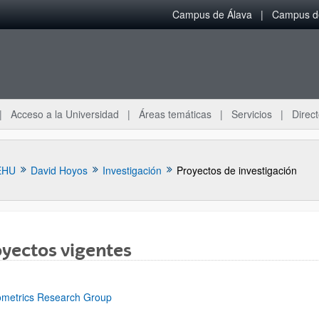
Campus de Álava
Campus de
Acceso a la Universidad
Áreas temáticas
Servicios
Direct
EHU
David Hoyos
Investigación
Proyectos de investigación
yectos vigentes
ar subpáginas
metrics Research Group