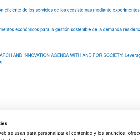
ón eficiente de los servicios de los ecosistemas mediante experimentos
ar subpáginas
umentos económicos para la gestión sostenible de la demanda residen
ar subpáginas
RCH AND INNOVATION AGENDA WITH AND FOR SOCIETY: Leveraging dig
pe
ar subpáginas
ies
web se usan para personalizar el contenido y los anuncios, ofrec