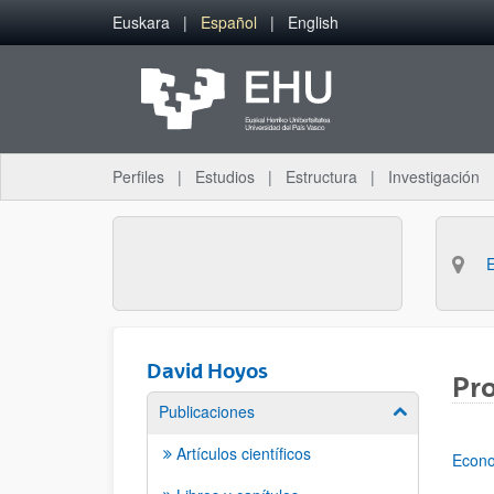
Saltar al contenido principal
Euskara
Español
English
Perfiles
Estudios
Estructura
Investigación
David Hoyos
Pro
Publicaciones
Mostrar/ocult
Artículos científicos
Econo