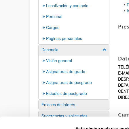
D
Localización y contacto
I
Personal
Pre
Cargos
Paginas personales
Docencia
Mostrar/ocult
Dat
Visión general
TELÉ
Asignaturas de grado
E-MAI
DESP
Asignaturas de posgrado
DEPAR
CENT
Estudios de postgrado
DIREC
Enlaces de interés
Curr
Sugerencias y solicitudes
Esta página web usa cook