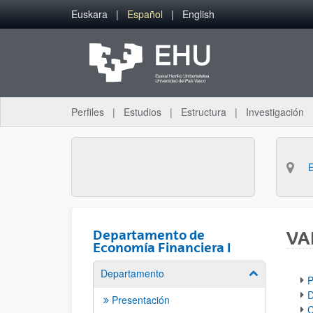
Saltar al contenido principal
Euskara
Español
English
Perfiles
Estudios
Estructura
Investigación
Departamento de
VA
Economía Financiera I
Departamento
Mostrar/ocult
P
D
Presentación
C