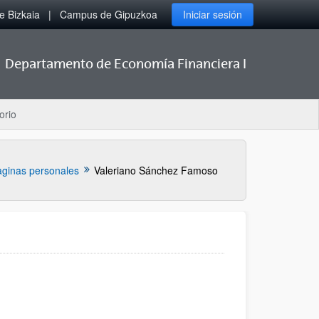
 Bizkaia
Campus de Gipuzkoa
Iniciar sesión
Departamento de Economía Financiera I
orio
ginas personales
Valeriano Sánchez Famoso