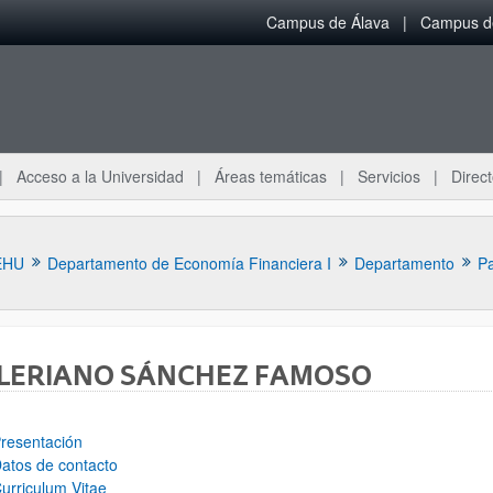
Campus de Álava
Campus de
Acceso a la Universidad
Áreas temáticas
Servicios
Direct
EHU
Departamento de Economía Financiera I
Departamento
Pa
LERIANO SÁNCHEZ FAMOSO
ar subpáginas
resentación
atos de contacto
urriculum Vitae