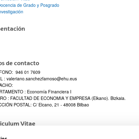
ocencia de Grado y Posgrado
nvestigación
sentación
ar subpáginas
os de contacto
FONO: 946 01 7609
L : valeriano.sanchezfamoso@ehu.eus
ACHO:
TAMENTO : Economía Financiera I
RO : FACULTAD DE ECONOMIA Y EMPRESA (Elkano). Bizkaia.
CIÓN POSTAL: C/ Elcano, 21 - 48008 Bilbao
iculum Vitae
ies