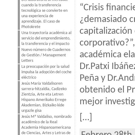
“Crisis financ
cuando la transferencia
tecnológica se convierte en
una experiencia de
¿demasiado cr
aprendizaje. El caso de
Photokrete
capitalización
Una trayectoria académica al
servicio del emprendimiento,
corporativo?”,
la transferencia y el impacto
Nuevo número de Cuadernos
académica ela
de Gestión / Management
Letters
Dr.Patxi Ibáñe
La preocupación por la salud
impulsa la adopción del coche
Peña y Dr.And
eléctrico
Jesús María Valdalisoren
obtenido el P
sarrera-hitzaldia, Cadizeko
Zientzia, Arte eta Letren
mejor investig
Hispano Amerikako Errege
Akademian, Bizkaiko kide
urgazle gisa
[…]
Jesús Mª Valdaliso, nombrado
académico de la Real
Academia Hispanoamericana
de Ciencias, Artes y Letras de