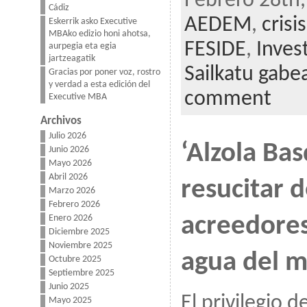
Febrero 28th,
Cádiz
AEDEM
,
crisi
Eskerrik asko Executive
MBAko edizio honi ahotsa,
FESIDE
,
Inves
aurpegia eta egia
jartzeagatik
Sailkatu gabe
Gracias por poner voz, rostro
y verdad a esta edición del
comment
Executive MBA
Archivos
Julio 2026
‘Alzola Ba
Junio 2026
Mayo 2026
Abril 2026
resucitar 
Marzo 2026
Febrero 2026
acreedores
Enero 2026
Diciembre 2025
Noviembre 2025
agua del 
Octubre 2025
Septiembre 2025
Junio 2025
El privilegio d
Mayo 2025