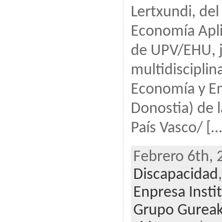
Lertxundi, del
Economía Apli
de UPV/EHU, 
multidisciplin
Economía y E
Donostia) de l
País Vasco/ […
Febrero 6th, 
Discapacidad
Enpresa Insti
Grupo Gurea