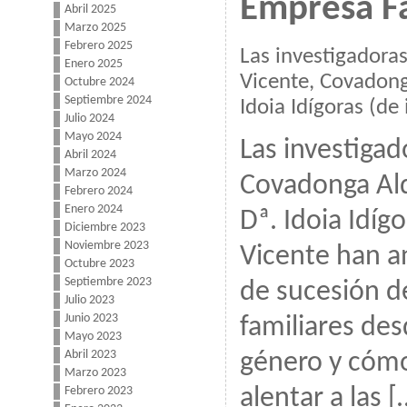
Empresa Fa
Abril 2025
Marzo 2025
Febrero 2025
Las investigador
Enero 2025
Vicente, Covadong
Octubre 2024
Septiembre 2024
Idoia Idígoras (de
Julio 2024
Mayo 2024
Las investiga
Abril 2024
Marzo 2024
Covadonga Ald
Febrero 2024
Enero 2024
Dª. Idoia Idíg
Diciembre 2023
Noviembre 2023
Vicente han a
Octubre 2023
Septiembre 2023
de sucesión d
Julio 2023
Junio 2023
familiares de
Mayo 2023
Abril 2023
género y cómo
Marzo 2023
Febrero 2023
alentar a las [