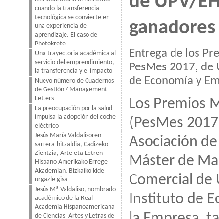
de UPV/EHU
cuando la transferencia
tecnológica se convierte en
ganadores
una experiencia de
aprendizaje. El caso de
Photokrete
Entrega de los Pr
Una trayectoria académica al
servicio del emprendimiento,
PesMes 2017, de 
la transferencia y el impacto
de Economía y Emp
Nuevo número de Cuadernos
de Gestión / Management
Letters
Los Premios 
La preocupación por la salud
impulsa la adopción del coche
(PesMes 2017)
eléctrico
Jesús María Valdalisoren
Asociación de
sarrera-hitzaldia, Cadizeko
Zientzia, Arte eta Letren
Máster de Mar
Hispano Amerikako Errege
Akademian, Bizkaiko kide
Comercial de 
urgazle gisa
Jesús Mª Valdaliso, nombrado
Instituto de 
académico de la Real
Academia Hispanoamericana
la Empresa, 
de Ciencias, Artes y Letras de