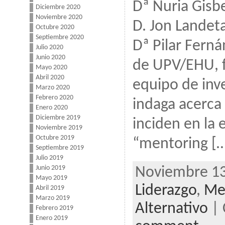
Dª Nuria Gisbe
Diciembre 2020
Noviembre 2020
D. Jon Landeta
Octubre 2020
Septiembre 2020
Dª Pilar Ferná
Julio 2020
Junio 2020
de UPV/EHU, 
Mayo 2020
Abril 2020
equipo de inv
Marzo 2020
Febrero 2020
indaga acerca
Enero 2020
Diciembre 2019
inciden en la e
Noviembre 2019
Octubre 2019
“mentoring [
Septiembre 2019
Julio 2019
Junio 2019
Noviembre 13
Mayo 2019
Liderazgo
,
Me
Abril 2019
Marzo 2019
Alternativo
| 
Febrero 2019
Enero 2019