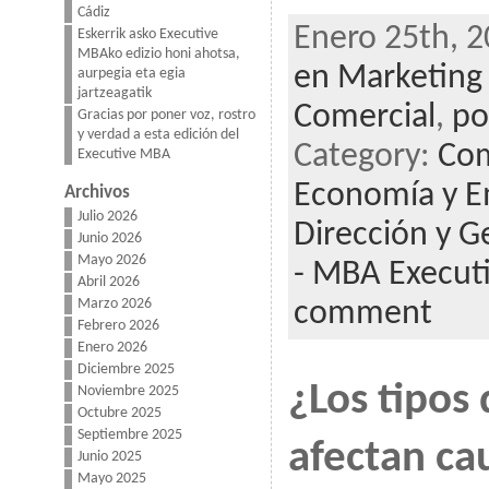
Cádiz
Enero 25th, 2
Eskerrik asko Executive
MBAko edizio honi ahotsa,
en Marketing 
aurpegia eta egia
jartzeagatik
Comercial
,
po
Gracias por poner voz, rostro
y verdad a esta edición del
Category:
Com
Executive MBA
Economía y 
Archivos
Julio 2026
Dirección y G
Junio 2026
Mayo 2026
- MBA Execut
Abril 2026
Marzo 2026
comment
Febrero 2026
Enero 2026
Diciembre 2025
¿Los tipos
Noviembre 2025
Octubre 2025
Septiembre 2025
afectan ca
Junio 2025
Mayo 2025