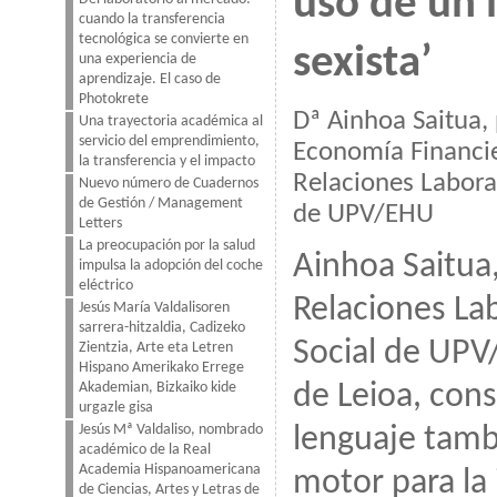
uso de un 
cuando la transferencia
tecnológica se convierte en
sexista’
una experiencia de
aprendizaje. El caso de
Photokrete
Dª Ainhoa Saitua, 
Una trayectoria académica al
servicio del emprendimiento,
Economía Financie
la transferencia y el impacto
Relaciones Laboral
Nuevo número de Cuadernos
de Gestión / Management
de UPV/EHU
Letters
La preocupación por la salud
Ainhoa Saitua
impulsa la adopción del coche
eléctrico
Relaciones Lab
Jesús María Valdalisoren
sarrera-hitzaldia, Cadizeko
Social de UP
Zientzia, Arte eta Letren
Hispano Amerikako Errege
de Leioa, cons
Akademian, Bizkaiko kide
urgazle gisa
Jesús Mª Valdaliso, nombrado
lenguaje tamb
académico de la Real
Academia Hispanoamericana
motor para la 
de Ciencias, Artes y Letras de