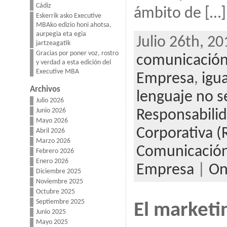
Cádiz
ámbito de […]
Eskerrik asko Executive
MBAko edizio honi ahotsa,
aurpegia eta egia
Julio 26th, 20
jartzeagatik
Gracias por poner voz, rostro
comunicación
y verdad a esta edición del
Executive MBA
Empresa
,
igu
Archivos
lenguaje no s
Julio 2026
Junio 2026
Responsabilid
Mayo 2026
Corporativa (
Abril 2026
Marzo 2026
Comunicació
Febrero 2026
Enero 2026
Empresa
|
On
Diciembre 2025
Noviembre 2025
Octubre 2025
Septiembre 2025
El marketi
Junio 2025
Mayo 2025