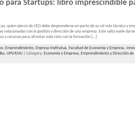
o para Startups: libro imprescindible p
cas, quien ejerce de CEO debe desprenderse en parte de su rol más técnico y em
cas relacionadas con la gestión y dirección de una empresa. Este salto suele dars
o y recursos para afrontar este reto con la formación […]
eo
,
Emprendimiento
,
Enpresa Institutua
,
Facultad de Economía y Empresa
,
Inno
iko
,
UPV/EHU
| Category:
Economía y Empresa,
Emprendimiento y Dirección de