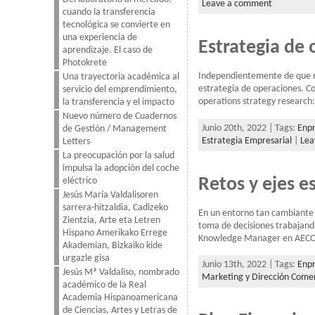
Leave a comment
cuando la transferencia
tecnológica se convierte en
una experiencia de
Estrategia de 
aprendizaje. El caso de
Photokrete
Independientemente de que rea
Una trayectoria académica al
estrategia de operaciones. Con
servicio del emprendimiento,
operations strategy research: 
la transferencia y el impacto
Nuevo número de Cuadernos
Junio 20th, 2022 | Tags:
Enpr
de Gestión / Management
Estrategia Empresarial
|
Lea
Letters
La preocupación por la salud
impulsa la adopción del coche
Retos y ejes e
eléctrico
Jesús María Valdalisoren
sarrera-hitzaldia, Cadizeko
En un entorno tan cambiante y
Zientzia, Arte eta Letren
toma de decisiones trabajando
Hispano Amerikako Errege
Knowledge Manager en AECOC,
Akademian, Bizkaiko kide
urgazle gisa
Junio 13th, 2022 | Tags:
Enpr
Jesús Mª Valdaliso, nombrado
Marketing y Dirección Comer
académico de la Real
Academia Hispanoamericana
de Ciencias, Artes y Letras de