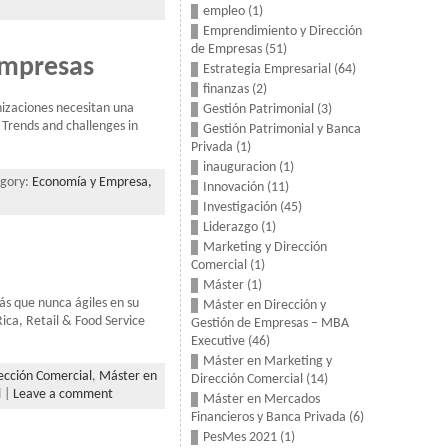
empleo
(1)
Emprendimiento y Dirección
de Empresas
(51)
empresas
Estrategia Empresarial
(64)
finanzas
(2)
nizaciones necesitan una
Gestión Patrimonial
(3)
o Trends and challenges in
Gestión Patrimonial y Banca
Privada
(1)
inauguracion
(1)
egory:
Economía y Empresa,
Innovación
(11)
Investigación
(45)
Liderazgo
(1)
Marketing y Dirección
Comercial
(1)
Máster
(1)
ás que nunca ágiles en su
Máster en Dirección y
ica, Retail & Food Service
Gestión de Empresas – MBA
Executive
(46)
Máster en Marketing y
ección Comercial
,
Máster en
Dirección Comercial
(14)
l
|
Leave a comment
Máster en Mercados
Financieros y Banca Privada
(6)
PesMes 2021
(1)