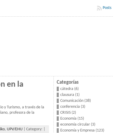
Posts
Categorías
n en la
cátedra
(6)
clausura
(1)
Comunicación
(38)
conferencia
(3)
o y Turismo, a través de la
CRISIS
(2)
iano, profesora de la
Economía
(15)
economía circular
(3)
iko
,
UPV/EHU
| Category: |
Economía y Empresa
(123)