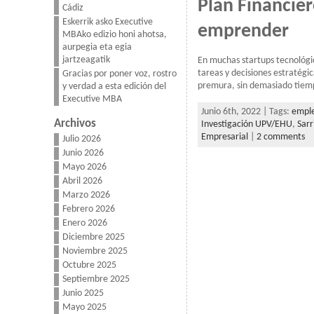
Plan Financier
Cádiz
Eskerrik asko Executive
emprender
MBAko edizio honi ahotsa,
aurpegia eta egia
jartzeagatik
En muchas startups tecnológi
tareas y decisiones estratégi
Gracias por poner voz, rostro
premura, sin demasiado tiemp
y verdad a esta edición del
Executive MBA
Junio 6th, 2022 | Tags:
empl
Archivos
Investigación UPV/EHU
,
Sarr
Empresarial
|
2 comments
Julio 2026
Junio 2026
Mayo 2026
Abril 2026
Marzo 2026
Febrero 2026
Enero 2026
Diciembre 2025
Noviembre 2025
Octubre 2025
Septiembre 2025
Junio 2025
Mayo 2025