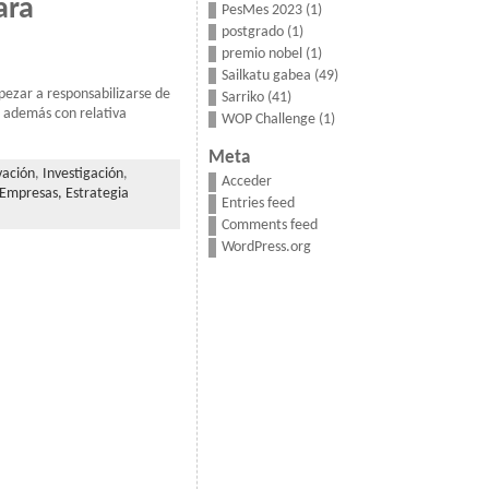
ara
PesMes 2023
(1)
postgrado
(1)
premio nobel
(1)
Sailkatu gabea
(49)
pezar a responsabilizarse de
Sarriko
(41)
e además con relativa
WOP Challenge
(1)
Meta
vación
,
Investigación
,
Acceder
 Empresas,
Estrategia
Entries feed
Comments feed
WordPress.org