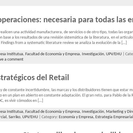
operaciones: necesaria para todas las 
licen una actividad manufacturera, de servicios o de otro tipo, todas las orga
 base a los resultados de una revisión sistemática de la literatura, en el artícul
Findings from a systematic literature review se analiza la evolución de la […]
esa Institutua
,
Facultad de Economía y Empresa
,
Investigación
,
UPV/EHU
| Cat
ve a comment
stratégicos del Retail
 de constante incertidumbre, las marcas y los distribuidores tienen que estar m
 en un plan en abierto en constante adaptación. El gran reto, para Pablo de la R
 es vivir cómodos en […]
esa Institutua
,
Facultad de Economía y Empresa
,
Investigación
,
Marketing y Dir
cial
,
Sarriko
,
UPV/EHU
| Category:
Economía y Empresa,
Estrategia Empresaria