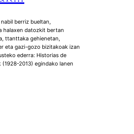
nabil berriz bueltan,
a halaxen datozkit bertan
a, ttanttaka gehienetan,
 eta gazi-gozo bizitakoak izan
steko ederra: Historias de
ak (1928-2013) egindako lanen