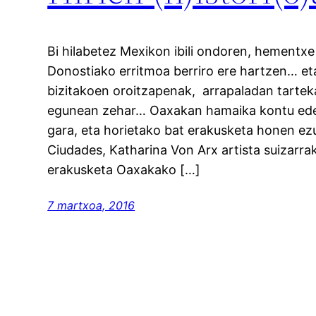
Bi hilabetez Mexikon ibili ondoren, hementxe 
Donostiako erritmoa berriro ere hartzen… et
bizitakoen oroitzapenak, arrapaladan tartek
egunean zehar… Oaxakan hamaika kontu eder
gara, eta horietako bat erakusketa honen ezu
Ciudades, Katharina Von Arx artista suizarr
erakusketa Oaxakako […]
7 martxoa, 2016