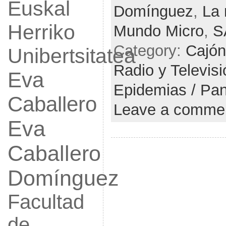
Euskal
Domínguez
,
La 
Herriko
Mundo Micro
,
S
Category:
Cajón
Unibertsitatea
Radio y Televis
Eva
Epidemias / Pa
Caballero
Leave a comme
Eva
Caballero
Domínguez
Facultad
de