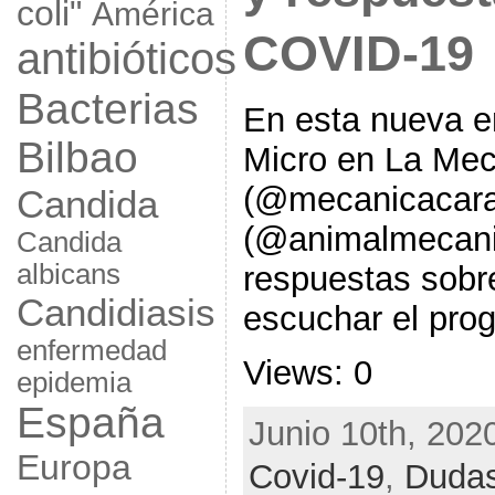
coli"
América
COVID-19
antibióticos
Bacterias
En esta nueva 
Bilbao
Micro en La Mec
(@mecanicacara
Candida
(@animalmecani
Candida
albicans
respuestas sobr
Candidiasis
escuchar el pro
enfermedad
Views: 0
epidemia
España
Junio 10th, 202
Europa
Covid-19
,
Duda