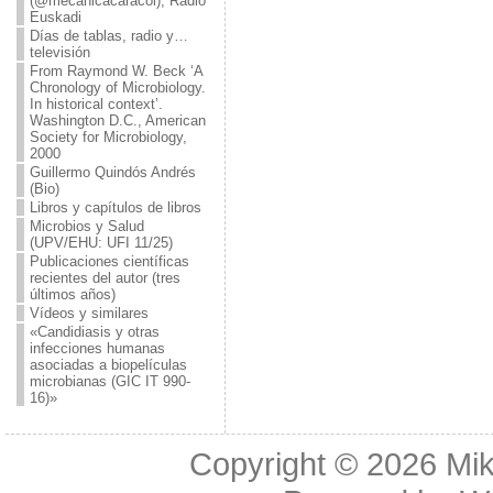
(@mecanicacaracol), Radio
Euskadi
Días de tablas, radio y…
televisión
From Raymond W. Beck ‘A
Chronology of Microbiology.
In historical context’.
Washington D.C., American
Society for Microbiology,
2000
Guillermo Quindós Andrés
(Bio)
Libros y capítulos de libros
Microbios y Salud
(UPV/EHU: UFI 11/25)
Publicaciones científicas
recientes del autor (tres
últimos años)
Vídeos y similares
«Candidiasis y otras
infecciones humanas
asociadas a biopelículas
microbianas (GIC IT 990-
16)»
Copyright © 2026
Mik