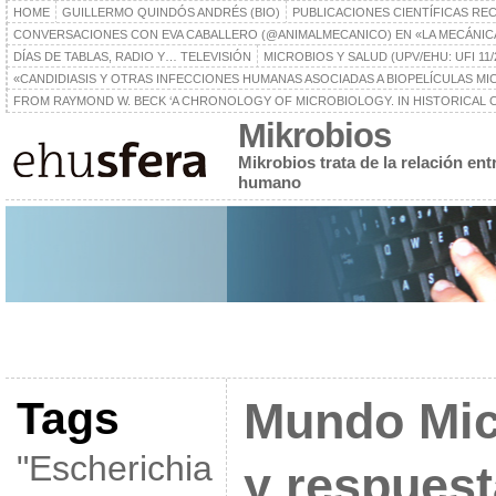
HOME
GUILLERMO QUINDÓS ANDRÉS (BIO)
PUBLICACIONES CIENTÍFICAS RE
CONVERSACIONES CON EVA CABALLERO (@ANIMALMECANICO) EN «LA MECÁNIC
DÍAS DE TABLAS, RADIO Y… TELEVISIÓN
MICROBIOS Y SALUD (UPV/EHU: UFI 11/
«CANDIDIASIS Y OTRAS INFECCIONES HUMANAS ASOCIADAS A BIOPELÍCULAS MICR
FROM RAYMOND W. BECK ‘A CHRONOLOGY OF MICROBIOLOGY. IN HISTORICAL C
Mikrobios
Mikrobios trata de la relación en
humano
Tags
Mundo Mic
"Escherichia
y respuest