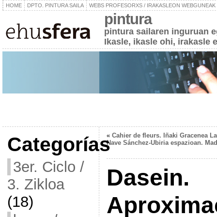
HOME
DPTO. PINTURA SAILA
WEBS PROFESORXS / IRAKASLEON WEBGUNEAK
pintura
pintura sailaren inguruan 
Ikasle, ikasle ohi, irakasle 
«
Cahier de fleurs. Iñaki Gracenea La
Categorías
Nave Sánchez-Ubiria espazioan. Mad
3er. Ciclo /
Dasein.
3. Zikloa
Aproximac
(18)