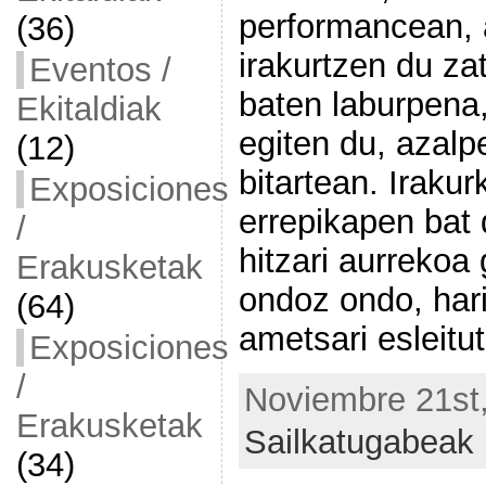
performancean, a
(36)
irakurtzen du za
Eventos /
baten laburpena,
Ekitaldiak
egiten du, azalp
(12)
bitartean. Iraku
Exposiciones
errepikapen bat
/
hitzari aurrekoa
Erakusketak
ondoz ondo, har
(64)
ametsari esleitu
Exposiciones
/
Noviembre 21st,
Erakusketak
Sailkatugabeak
(34)