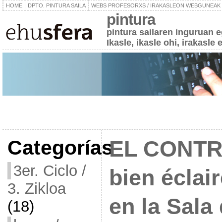
HOME
DPTO. PINTURA SAILA
WEBS PROFESORXS / IRAKASLEON WEBGUNEAK
pintura
pintura sailaren inguruan 
Ikasle, ikasle ohi, irakasle 
Categorías
EL CONTR
3er. Ciclo /
bien éclai
3. Zikloa
en la Sala
(18)