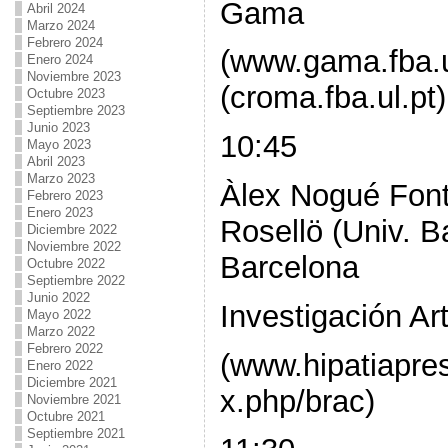
Gama
Abril 2024
Marzo 2024
Febrero 2024
(www.gama.fba.u
Enero 2024
Noviembre 2023
(croma.fba.ul.pt)
Octubre 2023
Septiembre 2023
Junio 2023
10:45
Mayo 2023
Abril 2023
Marzo 2023
Àlex Nogué Font
Febrero 2023
Enero 2023
Rosellö (Univ. 
Diciembre 2022
Noviembre 2022
Barcelona
Octubre 2022
Septiembre 2022
Junio 2022
Investigación Ar
Mayo 2022
Marzo 2022
Febrero 2022
(www.hipatiapre
Enero 2022
Diciembre 2021
x.php/brac)
Noviembre 2021
Octubre 2021
Septiembre 2021