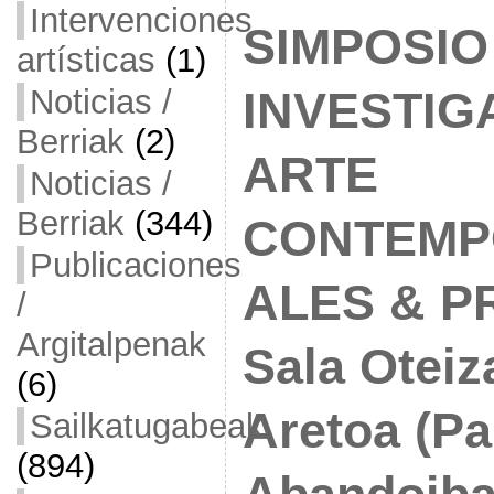
Intervenciones
SIMPOSIO
artísticas
(1)
Noticias /
INVESTIG
Berriak
(2)
ARTE
Noticias /
Berriak
(344)
CONTEMP
Publicaciones
ALES & 
/
Argitalpenak
Sala Oteiz
(6)
Aretoa (Pa
Sailkatugabeak
(894)