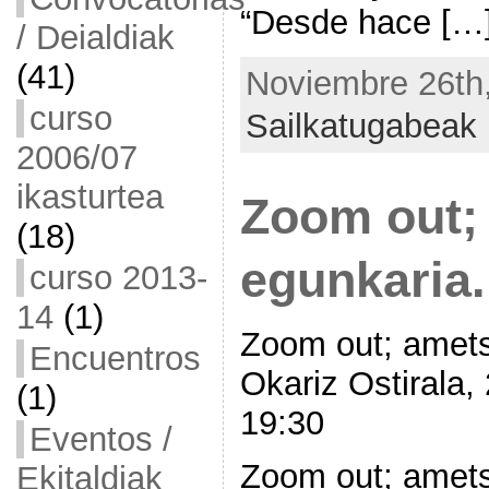
“Desde hace […
/ Deialdiak
(41)
Noviembre 26th,
curso
Sailkatugabeak
2006/07
ikasturtea
Zoom out;
(18)
egunkaria. 
curso 2013-
14
(1)
Zoom out; ametse
Encuentros
Okariz Ostirala,
(1)
19:30
Eventos /
Zoom out; amet
Ekitaldiak