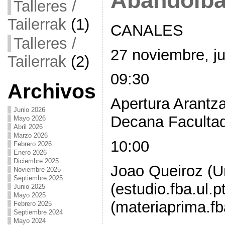
Abandoibar
Talleres /
Tailerrak
(1)
CANALES
Talleres /
27 noviembre, j
Tailerrak
(2)
09:30
Archivos
Apertura Arantz
Junio 2026
Decana Facultad
Mayo 2026
Abril 2026
Marzo 2026
10:00
Febrero 2026
Enero 2026
Diciembre 2025
Joao Queiroz (Un
Noviembre 2025
Septiembre 2025
(estudio.fba.ul.p
Junio 2025
Mayo 2025
(materiaprima.fba
Febrero 2025
Septiembre 2024
Mayo 2024