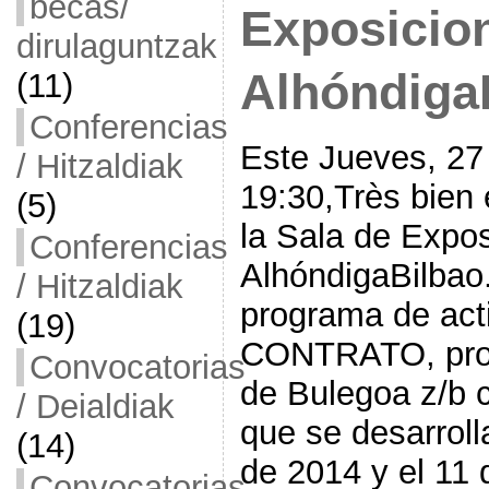
becas/
Exposicio
dirulaguntzak
Alhóndiga
(11)
Conferencias
Este Jueves, 27
/ Hitzaldiak
19:30,Très bien 
(5)
la Sala de Expo
Conferencias
AlhóndigaBilbao
/ Hitzaldiak
programa de act
(19)
CONTRATO, proy
Convocatorias
de Bulegoa z/b 
/ Deialdiak
que se desarroll
(14)
de 2014 y el 11 
Convocatorias