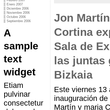
Febrero 2007
Enero 2007
Diciembre 2006
Noviembre 2006
Jon Martín
Octubre 2006
Septiembre 2006
Cortina ex
A
Sala de E
sample
text
las juntas
widget
Bizkaia
Etiam
Este viernes 13 
pulvinar
inauguración de 
consectetur
Martín y maria C