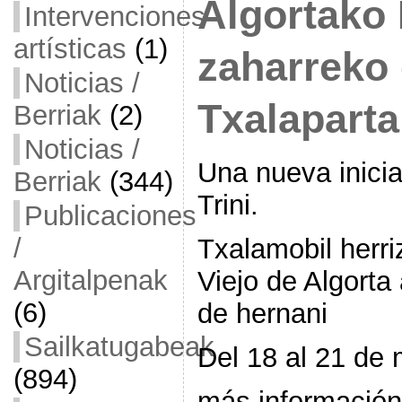
Algortako 
Intervenciones
artísticas
(1)
zaharreko 
Noticias /
Txalaparta
Berriak
(2)
Noticias /
Una nueva inici
Berriak
(344)
Trini.
Publicaciones
/
Txalamobil herriz
Argitalpenak
Viejo de Algorta 
(6)
de hernani
Sailkatugabeak
Del 18 al 21 de
(894)
más información