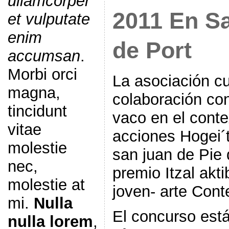
ullamcorper
2011 En Sa
et vulputate
enim
de Port
accumsan
.
Morbi orci
La asociación cul
magna,
colaboración con 
tincidunt
vaco en el cont
vitae
acciones Hogei´ta
molestie
san juan de Pie 
nec,
premio Itzal akt
molestie at
joven- arte Con
mi.
Nulla
El concurso est
nulla lorem
,