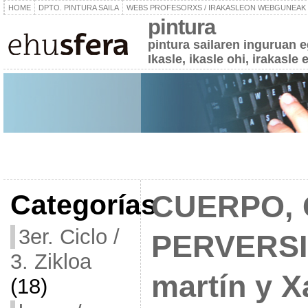
HOME
DPTO. PINTURA SAILA
WEBS PROFESORXS / IRAKASLEON WEBGUNEAK
pintura
pintura sailaren inguruan 
Ikasle, ikasle ohi, irakasle 
Categorías
CUERPO, 
3er. Ciclo /
PERVERSI
3. Zikloa
martín y X
(18)