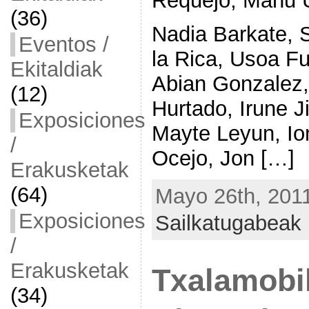
Requejo, Manu 
(36)
Nadia Barkate, 
Eventos /
la Rica, Usoa Fu
Ekitaldiak
Abian Gonzalez,
(12)
Hurtado, Irune J
Exposiciones
Mayte Leyun, Io
/
Ocejo, Jon […]
Erakusketak
(64)
Mayo 26th, 2011
Exposiciones
Sailkatugabeak
/
Erakusketak
Txalamobil
(34)