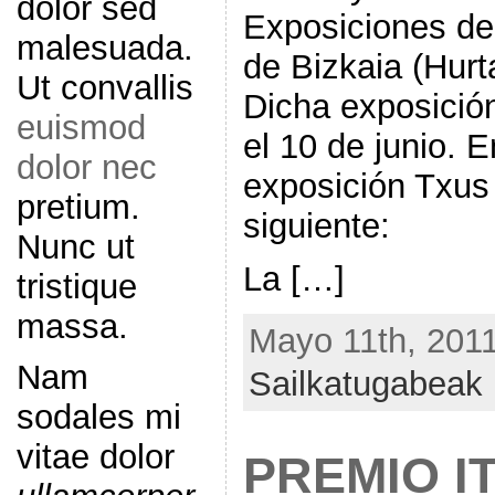
dolor sed
Exposiciones de
malesuada.
de Bizkaia (Hur
Ut convallis
Dicha exposición
euismod
el 10 de junio. 
dolor nec
exposición Txus
pretium.
siguiente:
Nunc ut
La […]
tristique
massa.
Mayo 11th, 2011
Nam
Sailkatugabeak
sodales mi
vitae dolor
PREMIO I