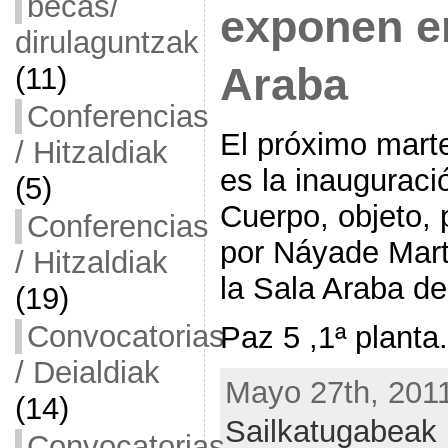
becas/
exponen en
dirulaguntzak
Araba
(11)
Conferencias
El próximo marte
/ Hitzaldiak
es la inauguraci
(5)
Cuerpo, objeto, 
Conferencias
por Náyade Mart
/ Hitzaldiak
la Sala Araba de
(19)
Convocatorias
Paz 5 ,1ª planta.
/ Deialdiak
Mayo 27th, 2011
(14)
Sailkatugabeak
Convocatorias