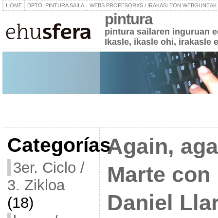
HOME
DPTO. PINTURA SAILA
WEBS PROFESORXS / IRAKASLEON WEBGUNEAK
pintura
pintura sailaren inguruan 
Ikasle, ikasle ohi, irakasle 
Categorías
Again, aga
3er. Ciclo /
Marte con 
3. Zikloa
Daniel Llar
(18)