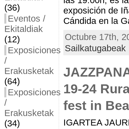
las 19.00h, es l
(36)
exposición de Iñ
Eventos /
Cándida en la Ga
Ekitaldiak
Octubre 17th, 2
(12)
Sailkatugabeak
Exposiciones
/
JAZZPANA
Erakusketak
(64)
19-24 Rur
Exposiciones
/
fest in Be
Erakusketak
IGARTEA JAUR
(34)