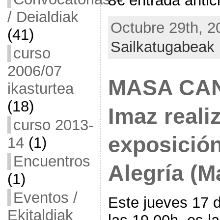
8€ entrada antic
/ Deialdiak
Octubre 29th, 2
(41)
Sailkatugabeak
curso
2006/07
MASA CAN
ikasturtea
(18)
Imaz reali
curso 2013-
exposición
14
(1)
Encuentros
Alegría (M
(1)
Eventos /
Este jueves 17 d
Ekitaldiak