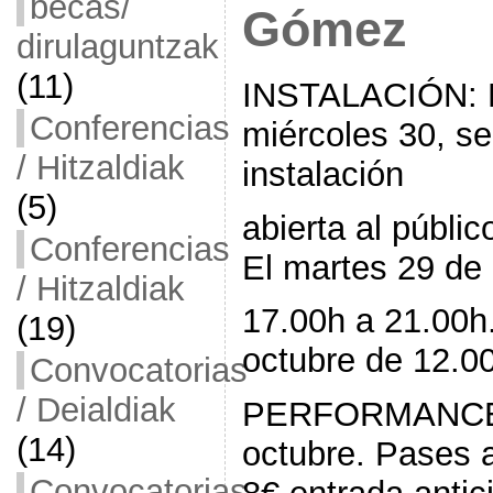
becas/
Gómez
dirulaguntzak
(11)
INSTALACIÓN: El
Conferencias
miércoles 30, se
/ Hitzaldiak
instalación
(5)
abierta al públi
Conferencias
El martes 29 de
/ Hitzaldiak
17.00h a 21.00h
(19)
octubre de 12.0
Convocatorias
/ Deialdiak
PERFORMANCE: 
(14)
octubre. Pases a
Convocatorias