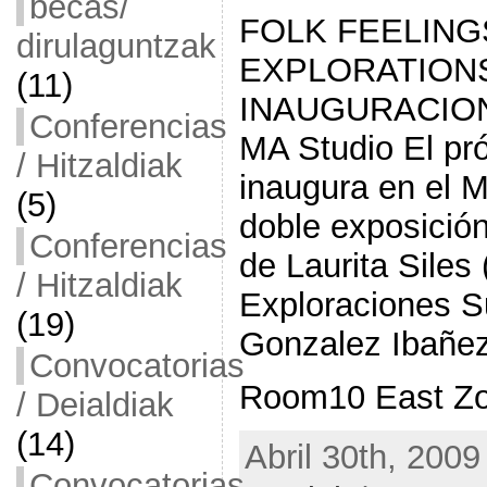
becas/
FOLK FEELIN
dirulaguntzak
EXPLORATIONS
(11)
INAUGURACION
Conferencias
MA Studio El pr
/ Hitzaldiak
inaugura en el M
(5)
doble exposición
Conferencias
de Laurita Siles
/ Hitzaldiak
Exploraciones S
(19)
Gonzalez Ibañez
Convocatorias
Room10 East Zon
/ Deialdiak
(14)
Abril 30th, 2009
Convocatorias