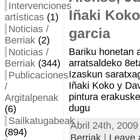
Intervenciones
Iñaki Koko
artísticas
(1)
Noticias /
garcia
Berriak
(2)
Bariku honetan a
Noticias /
arratsaldeko 8et
Berriak
(344)
Izaskun saratxag
Publicaciones
Iñaki Koko y Dav
/
pintura erakuske
Argitalpenak
dugu
(6)
Sailkatugabeak
Abril 24th, 2009
(894)
Berriak
|
Leave 