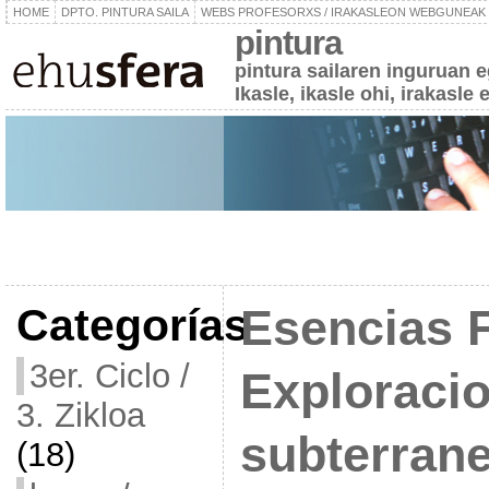
HOME
DPTO. PINTURA SAILA
WEBS PROFESORXS / IRAKASLEON WEBGUNEAK
pintura
pintura sailaren inguruan 
Ikasle, ikasle ohi, irakasle 
Categorías
Esencias F
3er. Ciclo /
Exploraci
3. Zikloa
subterran
(18)