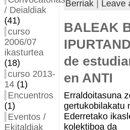
Berriak
|
Leave 
/ Deialdiak
(41)
BALEAK 
curso
2006/07
IPURTANDI
ikasturtea
de estudi
(18)
curso 2013-
en ANTI
14
(1)
Encuentros
Erraldoitasuna z
(1)
gertukobilakatu 
Ederretako ikas
Eventos /
kolektiboa da
Ekitaldiak