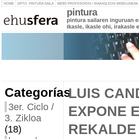
HOME
DPTO. PINTURA SAILA
WEBS PROFESORXS / IRAKASLEON WEBGUNEAK
pintura
pintura sailaren inguruan 
Ikasle, ikasle ohi, irakasle 
Categorías
LUIS CA
3er. Ciclo /
EXPONE E
3. Zikloa
REKALDE
(18)