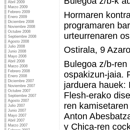
Bulegoa z/b-k a
Abril 2009
Marzo 2009
Febrero 2009
Hormaren kontr
Enero 2009
Diciembre 2008
programaren bar
Noviembre 2008
Octubre 2008
urteurrenaren os
Septiembre 2008
Agosto 2008
Julio 2008
Ostirala, 9 Azar
Junio 2008
Mayo 2008
Abril 2008
Bulegoa z/b-ren 
Marzo 2008
Febrero 2008
ospakizun-jaia. 
Enero 2008
Diciembre 2007
jarduera hauek:
Noviembre 2007
Octubre 2007
Flesh-erako dise
Septiembre 2007
Agosto 2007
ren kamisetaren
Julio 2007
Junio 2007
Anton Abesbatza
Mayo 2007
Abril 2007
y Chica-ren cock
Marzo 2007