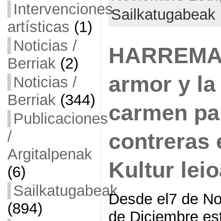
Intervenciones
Sailkatugabeak
artísticas
(1)
Noticias /
HARREMAN
Berriak
(2)
armor y la
Noticias /
Berriak
(344)
carmen pa
Publicaciones
/
contreras
Argitalpenak
Kultur lei
(6)
Sailkatugabeak
Desde el7 de No
(894)
de Diciembre est