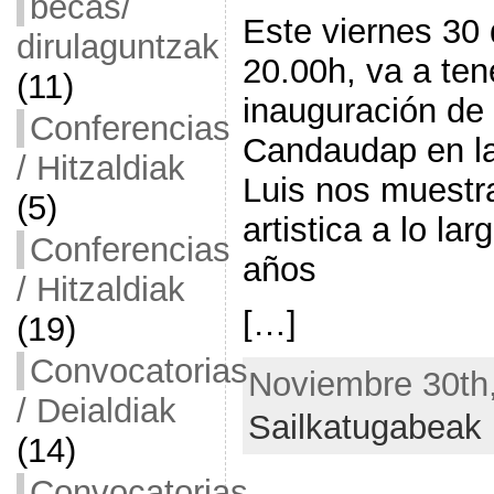
becas/
Este viernes 30
dirulaguntzak
20.00h, va a tene
(11)
inauguración de 
Conferencias
Candaudap en la
/ Hitzaldiak
Luis nos muestra
(5)
artistica a lo la
Conferencias
años
/ Hitzaldiak
[…]
(19)
Convocatorias
Noviembre 30th,
/ Deialdiak
Sailkatugabeak
(14)
Convocatorias