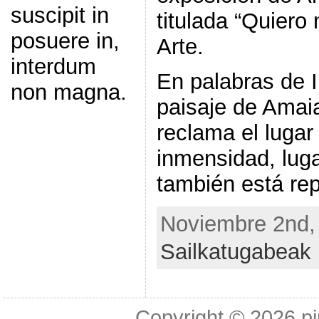
suscipit in
titulada “Quiero
posuere in,
Arte.
interdum
En palabras de 
non magna.
paisaje de Amaia
reclama el lugar 
inmensidad, luga
también está re
Noviembre 2nd, 
Sailkatugabeak
Copyright © 2026
p