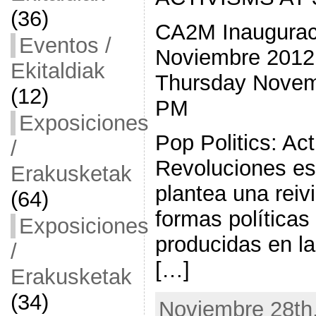
(36)
CA2M Inaugurac
Eventos /
Noviembre 2012
Ekitaldiak
Thursday Novem
(12)
PM
Exposiciones
Pop Politics: Ac
/
Revoluciones es
Erakusketak
plantea una reiv
(64)
formas políticas
Exposiciones
producidas en l
/
[…]
Erakusketak
(34)
Noviembre 28th,