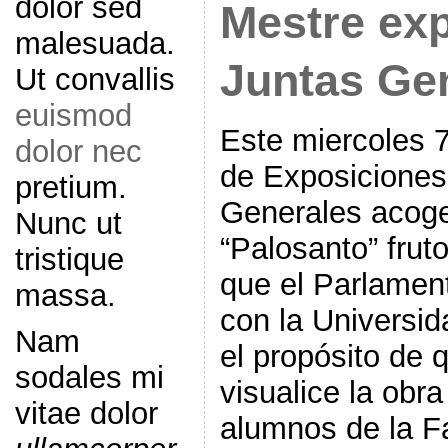
dolor sed
Mestre ex
malesuada.
Juntas Ge
Ut convallis
euismod
Este miercoles 
dolor nec
de Exposiciones
pretium.
Generales acoge
Nunc ut
“Palosanto” frut
tristique
que el Parlamen
massa.
con la Universi
Nam
el propósito de 
sodales mi
visualice la obra
vitae dolor
alumnos de la Fa