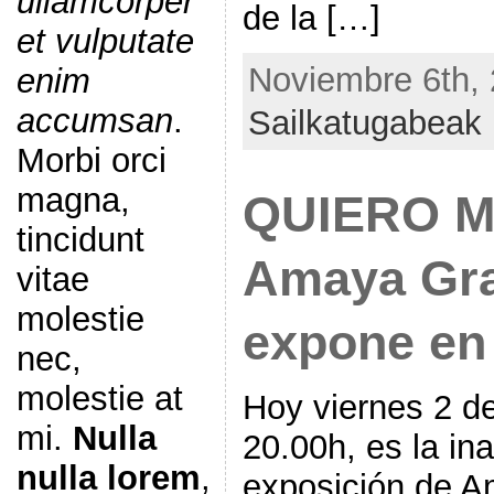
ullamcorper
de la […]
et vulputate
Noviembre 6th, 
enim
accumsan
.
Sailkatugabeak
Morbi orci
magna,
QUIERO M
tincidunt
Amaya Gra
vitae
molestie
expone en 
nec,
molestie at
Hoy viernes 2 de
mi.
Nulla
20.00h, es la in
nulla lorem
,
exposición de A