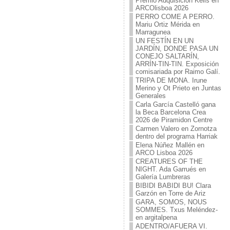
Premio Adquisición Kells en
ARCOlisboa 2026
PERRO COME A PERRO.
Mariu Ortiz Mérida en
Marragunea
UN FESTÍN EN UN
JARDÍN, DONDE PASA UN
CONEJO SALTARÍN,
ARRÍN-TIN-TIN. Exposición
comisariada por Raimo Galí.
TRIPA DE MONA. Irune
Merino y Ot Prieto en Juntas
Generales
Carla García Castelló gana
la Beca Barcelona Crea
2026 de Piramidon Centre
Carmen Valero en Zornotza
dentro del programa Harriak
Elena Núñez Mallén en
ARCO Lisboa 2026
CREATURES OF THE
NIGHT. Ada Garrués en
Galería Lumbreras
BIBIDI BABIDI BU! Clara
Garzón en Torre de Ariz
GARA, SOMOS, NOUS
SOMMES. Txus Meléndez-
en argitalpena
ADENTRO/AFUERA VI.