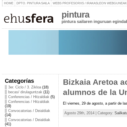
HOME
DPTO. PINTURA SAILA
WEBS PROFESORXS / IRAKASLEON WEBGUNEAK
pintura
pintura sailaren inguruan egindako
Categorías
Bizkaia Aretoa a
3er. Ciclo / 3. Zikloa
(18)
alumnos de la Un
becas/ dirulaguntzak
(11)
Conferencias / Hitzaldiak
(5)
Conferencias / Hitzaldiak
El viernes, 29 de agosto, a partir de l
(19)
Convocatorias / Deialdiak
Agosto 29th, 2014 | Category:
Sailka
(14)
Convocatorias / Deialdiak
(41)