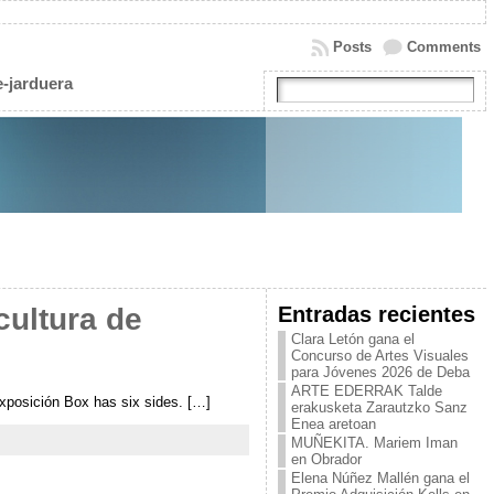
Posts
Comments
e-jarduera
Entradas recientes
cultura de
Clara Letón gana el
Concurso de Artes Visuales
para Jóvenes 2026 de Deba
ARTE EDERRAK Talde
 exposición Box has six sides. […]
erakusketa Zarautzko Sanz
Enea aretoan
MUÑEKITA. Mariem Iman
en Obrador
Elena Núñez Mallén gana el