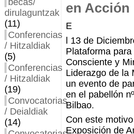
becas/
en Acción
dirulaguntzak
(11)
E
Conferencias
l 13 de Diciem
/ Hitzaldiak
Plataforma para
(5)
Consciente y Mir
Conferencias
Liderazgo de la 
/ Hitzaldiak
un evento de par
(19)
en el pabellón n
Convocatorias
Bilbao.
/ Deialdiak
Con este motivo 
(14)
Exposición de Ar
Convocatorias