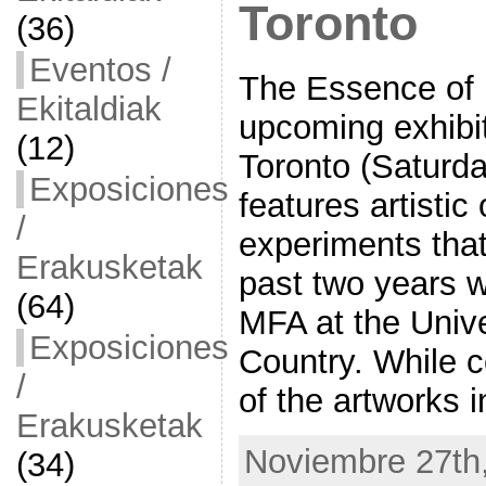
Toronto
(36)
Eventos /
The Essence of
Ekitaldiak
upcoming exhibit
(12)
Toronto (Saturda
Exposiciones
features artistic
/
experiments that
Erakusketak
past two years 
(64)
MFA at the Unive
Exposiciones
Country. While c
/
of the artworks i
Erakusketak
Noviembre 27th,
(34)