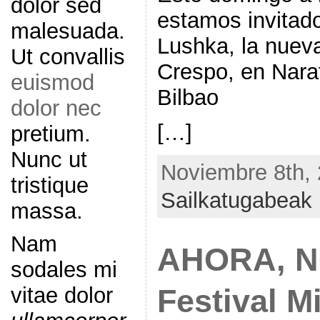
dolor sed
estamos invitado
malesuada.
Lushka, la nuev
Ut convallis
Crespo, en Narat
euismod
Bilbao
dolor nec
[…]
pretium.
Nunc ut
Noviembre 8th, 
tristique
Sailkatugabeak
massa.
Nam
AHORA, 
sodales mi
vitae dolor
Festival M