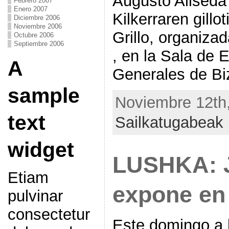
Augusto Aliseda 
Febrero 2007
Enero 2007
Kilkerraren gillot
Diciembre 2006
Noviembre 2006
Grillo, organiza
Octubre 2006
Septiembre 2006
, en la Sala de 
A
Generales de Bi
sample
Noviembre 12th,
text
Sailkatugabeak
widget
LUSHKA: 
Etiam
expone en
pulvinar
consectetur
Este domingo a 