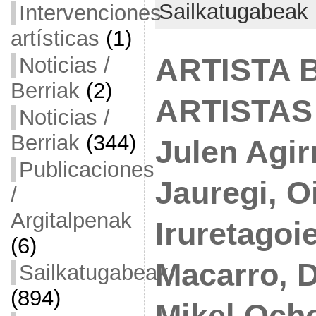
Sailkatugabeak
Intervenciones
artísticas
(1)
ARTISTA 
Noticias /
Berriak
(2)
ARTISTAS
Noticias /
Berriak
(344)
Julen Agir
Publicaciones
Jauregi, O
/
Argitalpenak
Iruretagoi
(6)
Macarro, D
Sailkatugabeak
(894)
Mikel Ocho