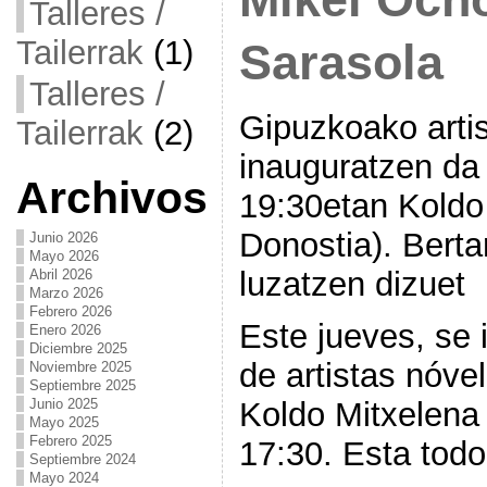
Talleres /
Tailerrak
(1)
Sarasola
Talleres /
Gipuzkoako arti
Tailerrak
(2)
inauguratzen da
Archivos
19:30etan Koldo
Donostia). Bert
Junio 2026
Mayo 2026
luzatzen dizuet
Abril 2026
Marzo 2026
Febrero 2026
Este jueves, se
Enero 2026
Diciembre 2025
de artistas nóve
Noviembre 2025
Septiembre 2025
Junio 2025
Koldo Mitxelena 
Mayo 2025
Febrero 2025
17:30. Esta todo
Septiembre 2024
Mayo 2024