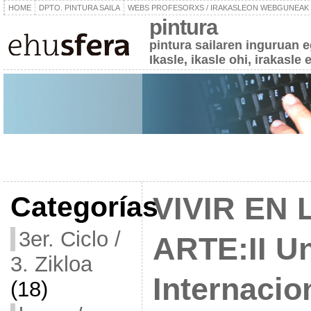
HOME
DPTO. PINTURA SAILA
WEBS PROFESORXS / IRAKASLEON WEBGUNEAK
pintura
pintura sailaren inguruan 
Ikasle, ikasle ohi, irakasle 
Categorías
VIVIR EN 
3er. Ciclo /
ARTE:II U
3. Zikloa
Internacio
(18)