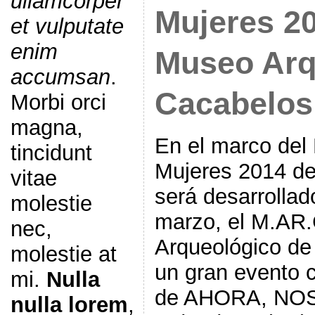
ullamcorper
Mujeres 20
et vulputate
enim
Museo Arq
accumsan
.
Cacabelos
Morbi orci
magna,
En el marco del 
tincidunt
Mujeres 2014 de
vitae
será desarrolla
molestie
marzo, el M.AR
nec,
Arqueológico de
molestie at
un gran evento c
mi.
Nulla
de AHORA, NO
nulla lorem
,