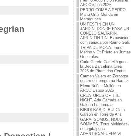
Premio Adquisición Kells en
ARCOlisboa 2026
PERRO COME A PERRO.
Mariu Ortiz Mérida en
Marragunea
UN FESTÍN EN UN
egrian
JARDÍN, DONDE PASA UN
CONEJO SALTARÍN,
ARRÍN-TIN-TIN. Exposición
comisariada por Raimo Galí.
TRIPA DE MONA. Irune
Merino y Ot Prieto en Juntas
Generales
Carla García Castelló gana
la Beca Barcelona Crea
2026 de Piramidon Centre
Carmen Valero en Zornotza
dentro del programa Harriak
Elena Núñez Mallén en
ARCO Lisboa 2026
CREATURES OF THE
NIGHT. Ada Garrués en
Galería Lumbreras
BIBIDI BABIDI BU! Clara
Garzón en Torre de Ariz
GARA, SOMOS, NOUS
SOMMES. Txus Meléndez-
en argitalpena
ADENTRO/AFUERA VI.