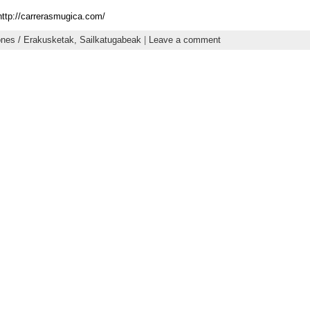
http://carrerasmugica.com/
ones / Erakusketak,
Sailkatugabeak
|
Leave a comment