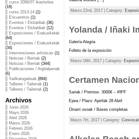
curso 2006/07 ikasturtea
(18)
Marzo 22nd, 2017 | Category:
Exposic
curso 2013-14
(1)
Encuentros
(1)
Eventos / Ekitaldiak
(36)
Yolanda / Iñaki 
Eventos / Ekitaldiak
(12)
Exposiciones / Erakusketak
(64)
Galería Alegria
Exposiciones / Erakusketak
(34)
Folleto de la exposición
Intervenciones artísticas
(1)
Noticias / Berriak
(2)
Marzo 18th, 2017 | Category:
Exposic
Noticias / Berriak
(344)
Publicaciones / Argitalpenak
(6)
Certamen Naciona
Sailkatugabeak
(894)
Talleres / Tailerrak
(1)
Talleres / Tailerrak
(2)
Sariak / Premios: 3000€ – IRPF
Archivos
Epea / Plazo: Apirilak 28 Abril
Junio 2026
Oinarri osoak / Bases completas
Mayo 2026
Abril 2026
Marzo 7th, 2017 | Category:
Convocato
Marzo 2026
Febrero 2026
Enero 2026
Diciembre 2025