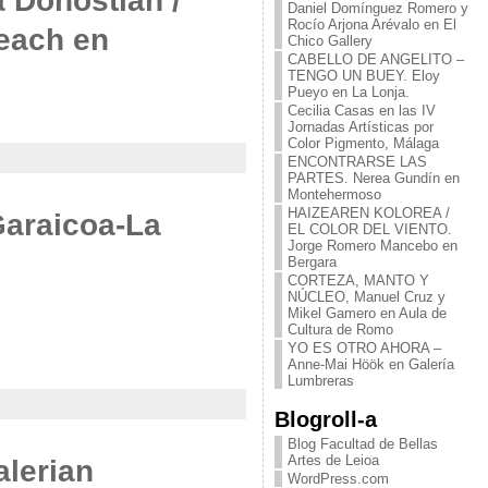
a Donostian /
Daniel Domínguez Romero y
Rocío Arjona Arévalo en El
Beach en
Chico Gallery
CABELLO DE ANGELITO –
TENGO UN BUEY. Eloy
Pueyo en La Lonja.
Cecilia Casas en las IV
Jornadas Artísticas por
Color Pigmento, Málaga
ENCONTRARSE LAS
PARTES. Nerea Gundín en
Montehermoso
HAIZEAREN KOLOREA /
Garaicoa-La
EL COLOR DEL VIENTO.
Jorge Romero Mancebo en
Bergara
CORTEZA, MANTO Y
NÚCLEO, Manuel Cruz y
Mikel Gamero en Aula de
Cultura de Romo
YO ES OTRO AHORA –
Anne-Mai Höök en Galería
Lumbreras
Blogroll-a
Blog Facultad de Bellas
Artes de Leioa
alerian
WordPress.com