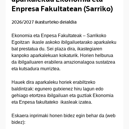
Enpresa Fakultatean (Sarriko)
2026/2027 ikasturteko deialdia
Ekonomia eta Enpesa Fakultateak – Sarrikoko
Egoitzan ikasle askoko ibilgailuetarako aparkaleku
bat prestatua du. Sei plaza dira, ikastegiaren
kanpoko aparkalekuan kokaturik. Horien helburua
da ibilgailuaren erabilera arrazionalagoa sustatzea
eta kutsadura murriztea.
Hauek dira aparkaleku horiek erabiltzeko
baldintzak: egunero gutxienez hiru lagun edo
gehiago etortzea ibilgailuan eta guztiak Ekonomia
eta Enpesa fakultateko ikasleak izatea.
Eskaera inprimaki honen bidez egin behar da (web
bidez):