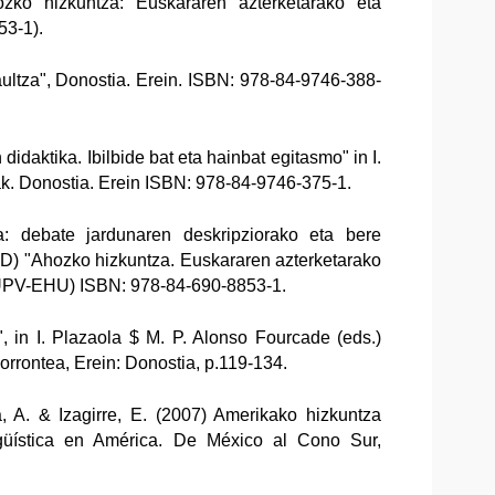
zko hizkuntza: Euskararen azterketarako eta
53-1).
iraultza", Donostia. Erein. ISBN: 978-84-9746-388-
didaktika. Ibilbide bat eta hainbat egitasmo" in I.
ak. Donostia. Erein ISBN: 978-84-9746-375-1.
a: debate jardunaren deskripziorako eta bere
 (ED) "Ahozko hizkuntza. Euskararen azterketarako
la UPV-EHU) ISBN: 978-84-690-8853-1.
", in I. Plazaola $ M. P. Alonso Fourcade (eds.)
orrontea, Erein: Donostia, p.119-134.
ga, A. & Izagirre, E. (2007) Amerikako hizkuntza
ngüística en América. De México al Cono Sur,