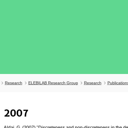
Research
ELEBILAB Research Group
Research
Publication
ubpages
2007
ubpages
Aldai, G. (2007) "Discreteness and non-discreteness in the d