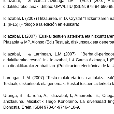
Idiazabal, I. & Garcia Azkoaga, I.M. (Eds.) (2007) Aho
didaktikarako lanak. Bilbao: UPV/EHU (ISBN: 978-84-690-88
Idiazabal, I. (2007) Hitzaurrea, in D. Crystal "Hizkuntzaren 
1, (9-15) (Prólogo a la edición en euskara)
Idiazabal, I. (2007) "Euskal testuen azterketa eta hizkuntzaren 
Plazaola & MP. Alonso (Ed.) Testuak, diskurtsoak eta genero
Idiazabal, I. & Larringan, L.M (2007) "Berbaldi-periodo
didaktikarako tresna". in- Idiazabal, I. & Garcia Azkoaga, I.
eta didaktikarako zenbait lan. (Publicación electrónica de 
Larringan, L.M. (2007) "Testu-motak eta testu-antolatzaileak
Testuak, diskurtsoak eta generoak. Euskal testuen azterketa k
Uranga, B.; Barreña, A.; Idiazabal, I.; Amorrortu, E.; Orte
aniztasuna. Mexikotik Hego Konoraino. La diversidad li
Donostia: Erein. ISBN 978-84-9746-410-9.