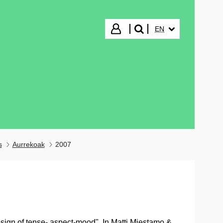
SELECTED LANGUA
Login
EN
search"
s
Aurrekoak
2007
esign of tense- aspect-mood". In Matti Miestamo &