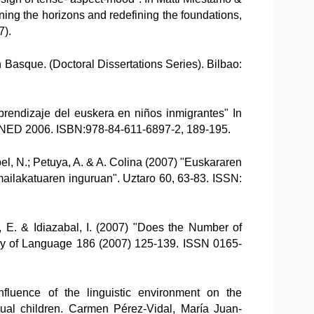
ing the horizons and redefining the foundations,
7).
n Basque. (Doctoral Dissertations Series). Bilbao:
aprendizaje del euskera en niños inmigrantes" In
UNED 2006. ISBN:978-84-611-6897-2, 189-195.
bel, N.; Petuya, A. & A. Colina (2007) "Euskararen
ailakatuaren inguruan". Uztaro 60, 63-83. ISSN:
e, E. & Idiazabal, I. (2007) "Does the Number of
ogy of Language 186 (2007) 125-139. ISSN 0165-
nfluence of the linguistic environment on the
ual children. Carmen Pérez-Vidal, María Juan-