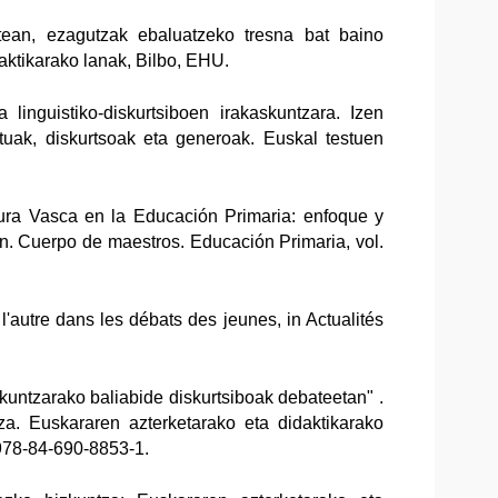
tean, ezagutzak ebaluatzeko tresna bat baino
aktikarako lanak, Bilbo, EHU.
 linguistiko-diskurtsiboen irakaskuntzara. Izen
stuak, diskurtsoak eta generoak. Euskal testuen
tura Vasca en la Educación Primaria: enfoque y
ión. Cuerpo de maestros. Educación Primaria, vol.
 l'autre dans les débats des jeunes, in Actualités
aikuntzarako baliabide diskurtsiboak debateetan" .
za. Euskararen azterketarako eta didaktikarako
 978-84-690-8853-1.