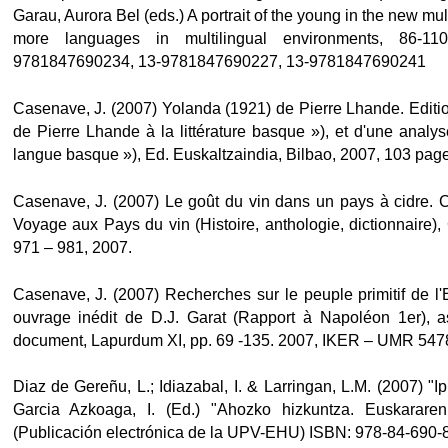
Garau, Aurora Bel (eds.) A portrait of the young in the new mult
more languages in multilingual environments, 86-110
9781847690234, 13-9781847690227, 13-9781847690241
Casenave, J. (2007) Yolanda (1921) de Pierre Lhande. Edition
de Pierre Lhande à la littérature basque »), et d'une analys
langue basque »), Ed. Euskaltzaindia, Bilbao, 2007, 103 page
Casenave, J. (2007) Le goût du vin dans un pays à cidre. Cé
Voyage aux Pays du vin (Histoire, anthologie, dictionnaire),
971 – 981, 2007.
Casenave, J. (2007) Recherches sur le peuple primitif de l'E
ouvrage inédit de D.J. Garat (Rapport à Napoléon 1er), a
document, Lapurdum XI, pp. 69 -135. 2007, IKER – UMR 547
Diaz de Gereñu, L.; Idiazabal, I. & Larringan, L.M. (2007) "Ip
Garcia Azkoaga, I. (Ed.) "Ahozko hizkuntza. Euskararen 
(Publicación electrónica de la UPV-EHU) ISBN: 978-84-690-