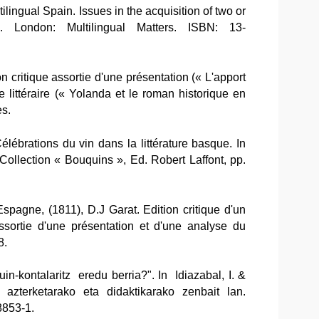
ilingual Spain. Issues in the acquisition of two or
. London: Multilingual Matters. ISBN: 13-
 critique assortie d'une présentation (« L'apport
e littéraire (« Yolanda et le roman historique en
s.
lébrations du vin dans la littérature basque. In
 Collection « Bouquins », Ed. Robert Laffont, pp.
spagne, (1811), D.J Garat. Edition critique d'un
ssortie d'une présentation et d'une analyse du
8.
uin-kontalaritz eredu berria?". In Idiazabal, I. &
azterketarako eta didaktikarako zenbait lan.
8853-1.