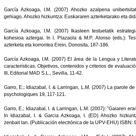
García Azkoaga, I.M. (2007) Ahozko azalpena unibertsita
gehiago. Ahozko hizkuntza: Euskararen azterketarako eta did
García Azkoaga, I.M. (2007) Ikasleen testuetatik estrategia
kohesioa aztergai. In I. Plazaola & M.P. Alonso (eds.): Te
azterketa eta korrontea Erein, Donosita, 187-186.
García Azkoaga, I.M. (2007) El área de la Lengua y Litera
características. Objetivos, contenidos y criterios de evaluac
III, Editorial MAD S.L., Sevilla, 11-42.
Garro, E.; Idiazabal, I. & Larringan, L.M. (2007) La parole de
psychologiques 19, 117-121.
Garro, E.; Idiazabal, I. & Larringan, L.M. (2007): "Gaiaren er
In Idiazabal, I. & Garcia Azkoaga, I. (ED) Ahozko hizkunt
zenbait lan. (Publicación electrónica de la UPV-EHU) ISBN: