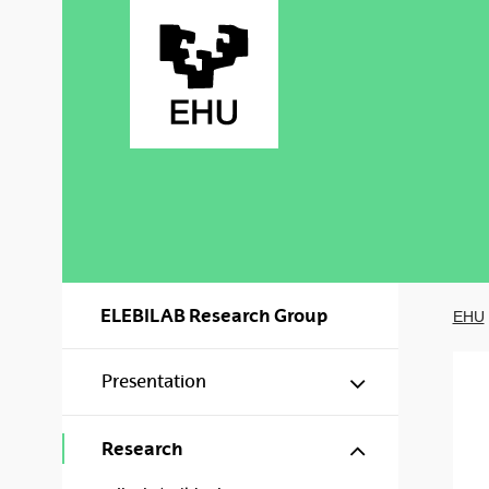
Skip to Main Content
ELEBILAB Research Group
EHU
Show/hide s
Presentation
Show/hide s
Research