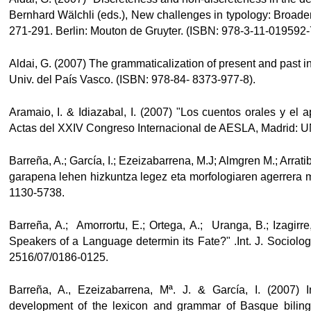
Bernhard Wälchli (eds.), New challenges in typology: Broaden
271-291. Berlin: Mouton de Gruyter. (ISBN: 978-3-11-019592-
Aldai, G. (2007) The grammaticalization of present and past i
Univ. del País Vasco. (ISBN: 978-84- 8373-977-8).
Aramaio, I. & Idiazabal, I. (2007) "Los cuentos orales y el 
ubpages
Actas del XXIV Congreso Internacional de AESLA, Madrid: 
Barreña, A.; García, I.; Ezeizabarrena, M.J; Almgren M.; Arrati
ubpages
garapena lehen hizkuntza legez eta morfologiaren agerrera m
1130-5738.
Barreña, A.; Amorrortu, E.; Ortega, A.; Uranga, B.; Izagirr
Speakers of a Language determin its Fate?" .Int. J. Sociol
2516/07/0186-0125.
Barreña, A., Ezeizabarrena, Mª. J. & García, I. (2007) I
development of the lexicon and grammar of Basque biling