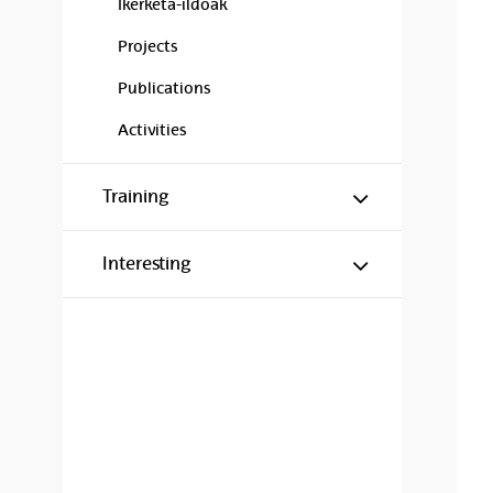
Ikerketa-ildoak
Projects
Publications
Activities
Show/hide s
Training
Show/hide s
Interesting