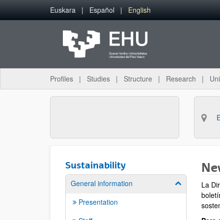
Skip to Main Content
Euskara
Español
English
Profiles
Studies
Structure
Research
Uni
Sustainability
Ne
General information
Show/hide su
La Di
bolet
Presentation
sosten