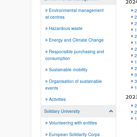
202
Environmental management
2
at centres
2
2
Hazardous waste
1
2
Energy and Climate Change
1
2
Responsible purchasing and
2
consumption
1
2
Sustainable mobility
0
Organisation of sustainable
3
1
events
202
Activities
2
Solidary University
Show/hide su
2
1
Volunteering with entities
European Solidarity Corps