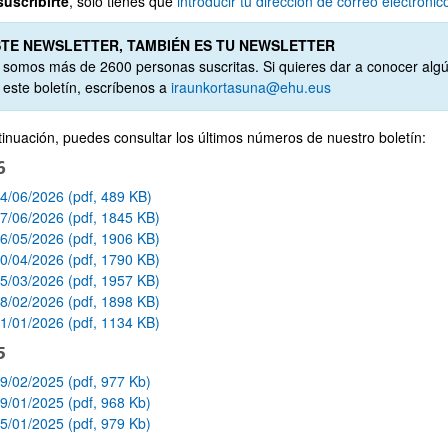
suscribirte
, sólo tienes que
introducir tu dirección de correo electrónic
STE NEWSLETTER, TAMBIÉN ES TU NEWSLETTER
 somos más de 2600 personas suscritas. Si quieres dar a conocer algún
 este boletín, escríbenos a
iraunkortasuna@ehu.eus
bpages
tinuación, puedes consultar los últimos números de nuestro boletín:
6
bpages
4/06/2026 (pdf, 489 KB)
7/06/2026 (pdf, 1845 KB)
6/05/2026 (pdf, 1906 KB)
0/04/2026 (pdf, 1790 KB)
5/03/2026 (pdf, 1957 KB)
8/02/2026 (pdf, 1898 KB)
1/01/2026 (pdf, 1134 KB)
5
9/02/2025 (pdf, 977 Kb)
9/01/2025 (pdf, 968 Kb)
5/01/2025 (pdf, 979 Kb)
bpages