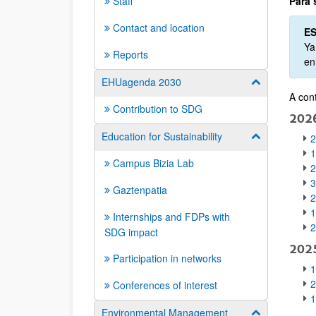
Staff
Para 
Contact and location
E
Ya
Reports
en
EHUagenda 2030
Show/hide su
A con
Contribution to SDG
202
Education for Sustainability
Show/hide su
2
1
Campus Bizia Lab
2
3
Gaztenpatia
2
1
Internships and FDPs with
2
SDG impact
202
Participation in networks
1
2
Conferences of interest
1
Environmental Management
Show/hide su