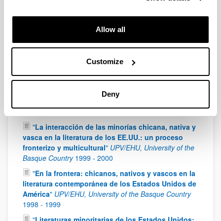
of Science and Innovation): FFI2008-03833
2009
-
2011
Allow all
"
Espacio, identidad y mito en la narrativa
contemporánea del Oeste norteamericano
"
UPV/EHU, University of the Basque Country
2003
-
Customize
2005
"
La representación del Oeste en la narrativa
contemporánea de los Estados Unidos (1980-2000)
"
Deny
UPV/EHU, University of the Basque Country
2001
-
2003
"
La interacción de las minorías chicana, nativa y
vasca en la literatura de los EE.UU.: un proceso
fronterizo y multicultural
"
UPV/EHU, University of the
Basque Country
1999
-
2000
"
En la frontera: chicanos, nativos y vascos en la
literatura contemporánea de los Estados Unidos de
América
"
UPV/EHU, University of the Basque Country
1998
-
1999
"
Literaturas minoritarias de los Estados Unidos: