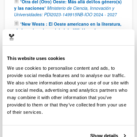
"
Otra del (Otro) Oeste: Más allá del/los género(s)
y las naciones
"
Ministerio de Ciencia, Innovación y
Universidades: PDI2023-149915NB-IOO
2024
-
2027
"
New Wests : El Oeste americano en la literatura,
el cine y la cultura del siglo XXI. Un enfoque
transnacional y transdisciplinar
"
Ministry of Science,
Innovation and Universities. PGC2018-094659-B-C21
2019
-
2022
This website uses cookies
"
The New American West: Literature, Cinema and
Artistic Transfers in a Transborder and Multicultural
We use cookies to personalise content and ads, to
Space
"
Fundamental Non-Specific Research Project
provide social media features and to analyse our traffic.
(Ministry of Economy and Competitiveness):FFI2014-
We also share information about your use of our site with
52738-P.
2015
-
2017
our social media, advertising and analytics partners who
"
La literatura del oeste de los de los EE.UU. en el
may combine it with other information that you’ve
siglo XXI: ¿un territorio sin fronteras?
"
Fundamental
provided to them or that they’ve collected from your use
Non-Specific Research Project (Ministry of Economy
of their services.
and Competitiveness): FFI2011-23598.
2011
-
2014
"
Espacios literarios regionales y su proyección
global: la narrativa del Oeste Norteamericano (1950
- )
"
Non-guided fundamental research project (Ministry
Show details