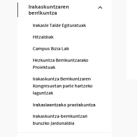
Show/hide s
Irakaskuntzaren
berrikuntza
Irakasle Talde Egituratuak
Hitzaldiak
Campus Bizia Lab
Hezkuntza Berrikuntzarako
Proiektuak
Irakaskuntza Berrikuntzaren
Kongresuetan parte hartzeko
laguntzak
Irakasleentzako prestakuntza
Irakaskuntza-berrikuntzari
buruzko Jardunaldia