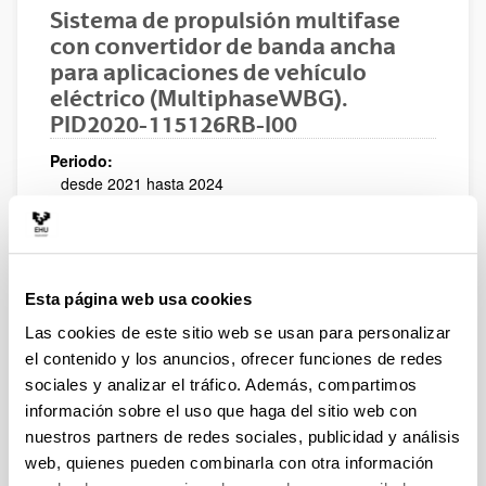
Sistema de propulsión multifase
con convertidor de banda ancha
para aplicaciones de vehículo
eléctrico (MultiphaseWBG).
PID2020-115126RB-I00
Periodo:
desde 2021 hasta 2024
Entidad financiadora:
Ministerio de Ciencia e Innovación
Descripción:
El presente proyecto investigará los elementos más
Esta página web usa cookies
significativos de los convertidores de potencia de
Las cookies de este sitio web se usan para personalizar
automoción y su control, siendo el objetivo principal
del proyecto el desarrollo integral de la unidad de
el contenido y los anuncios, ofrecer funciones de redes
control de potencia basada en semiconductores WBG
sociales y analizar el tráfico. Además, compartimos
y tecnologías PMa- SynRM multifase libres de tierras
información sobre el uso que haga del sitio web con
raras tolerantes a fallos para el sector de la
nuestros partners de redes sociales, publicidad y análisis
automoción, los cuales proveerán a los futuros
web, quienes pueden combinarla con otra información
vehículos eléctricos e híbridos de una mayor densidad