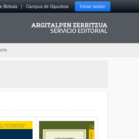
 Bizkaia
Campus de Gipuzkoa
Iniciar sesión
orio