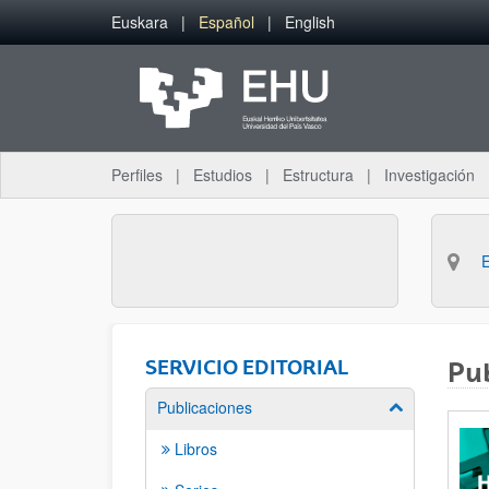
Saltar al contenido principal
Euskara
Español
English
Perfiles
Estudios
Estructura
Investigación
SERVICIO EDITORIAL
Pub
Publicaciones
Mostrar/ocult
Libros