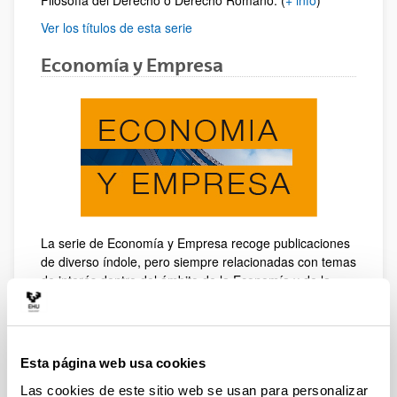
Filosofía del Derecho o Derecho Romano. (
+ info
)
Ver los títulos de esta serie
Economía y Empresa
La serie de Economía y Empresa recoge publicaciones
de diverso índole, pero siempre relacionadas con temas
de interés dentro del ámbito de la Economía y de la
Administración y Dirección Empresarial, así como del
mundo financiero. (
+ info
)
Ver los títulos de esta serie
Esta página web usa cookies
Educación y Psicología
Las cookies de este sitio web se usan para personalizar