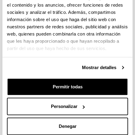
el contenido y los anuncios, ofrecer funciones de redes
sociales y analizar el tráfico. Además, compartimos
información sobre el uso que haga del sitio web con
nuestros partners de redes sociales, publicidad y análisis
web, quienes pueden combinarla con otra información
que les haya proporcionado o que hayan recopilado a
partir del uso que haya hecho de sus servicios.
El fin de la Serie Educación y Psicología es
proporcionar textos de interés científico en estos dos
Mostrar detalles
campos tanto a los investigadores como a la comunidad
universitaria, así como a cualquier persona que pudiera
tener interés en estos temas.
(+ info
)
Permitir todas
Ver los títulos de esta serie
Euskal Literatura
Personalizar
Denegar