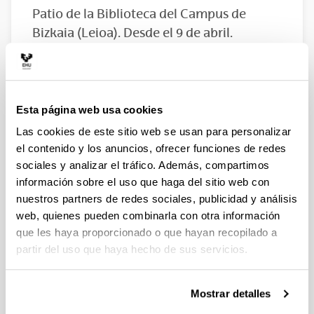
Patio de la Biblioteca del Campus de
Bizkaia (Leioa). Desde el 9 de abril.
15/04/2024
Compartir en Facebook - (Abre una nueva ventana)
Compartir en Bluesky - (Abre una nueva ventana)
Compartir en Linkedin - (Abre una nueva v
Compartir en Whatsapp - (Abre un
Compartir en Telegram - (
Enviar por correo 
Copiar enl
Esta página web usa cookies
Las cookies de este sitio web se usan para personalizar
el contenido y los anuncios, ofrecer funciones de redes
sociales y analizar el tráfico. Además, compartimos
información sobre el uso que haga del sitio web con
nuestros partners de redes sociales, publicidad y análisis
web, quienes pueden combinarla con otra información
que les haya proporcionado o que hayan recopilado a
partir del uso que haya hecho de sus servicios.
Mostrar detalles
Historias de éxito y lucha por los derechos de las