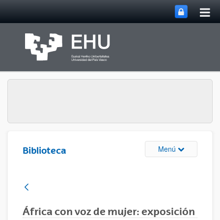
Abri
Saltar al contenido principal
me
prin
Abrir/cerrar m
Menú
Biblioteca
África con voz de mujer: exposición