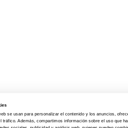
ar subpáginas
ar subpáginas
ies
web se usan para personalizar el contenido y los anuncios, ofrec
el tráfico. Además, compartimos información sobre el uso que ha
edes sociales, publicidad y análisis web, quienes pueden combin