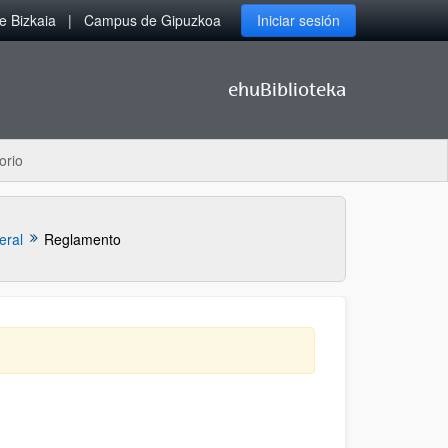
 Bizkaia
Campus de Gipuzkoa
Iniciar sesión
ehuBiblioteka
orio
eral
Reglamento