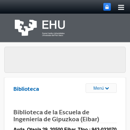
Abri
Saltar al contenido principal
me
prin
Abrir/cerrar m
Menú
Biblioteca
Biblioteca de la Escuela de
Ingeniería de Gipuzkoa (Eibar)
Avda. Otaola 29, 20500 Eibar. Tfno.: 943-033070