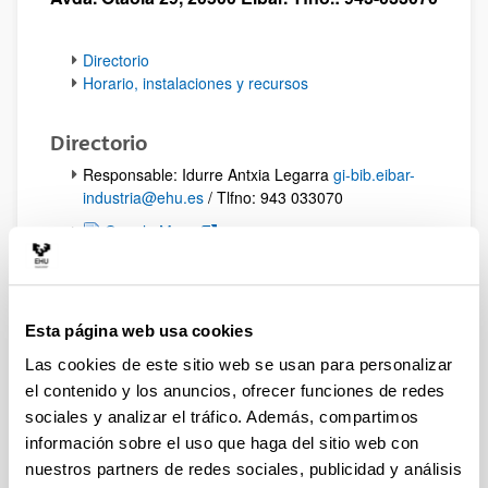
Directorio
Horario, instalaciones y recursos
Directorio
Responsable: Idurre Antxia Legarra
gi-bib.eibar-
industria@ehu.es
/ Tlfno: 943 033070
(Abre una nueva ventana)
Google Maps
Arriba
Horario, instalaciones y recursos
Esta página web usa cookies
Las cookies de este sitio web se usan para personalizar
el contenido y los anuncios, ofrecer funciones de redes
sociales y analizar el tráfico. Además, compartimos
información sobre el uso que haga del sitio web con
Horario habitual
: 9:00 - 18:30 (lunes a viernes).
nuestros partners de redes sociales, publicidad y análisis