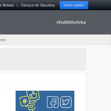
 Bizkaia
Campus de Gipuzkoa
Iniciar sesión
ehuBiblioteka
orio