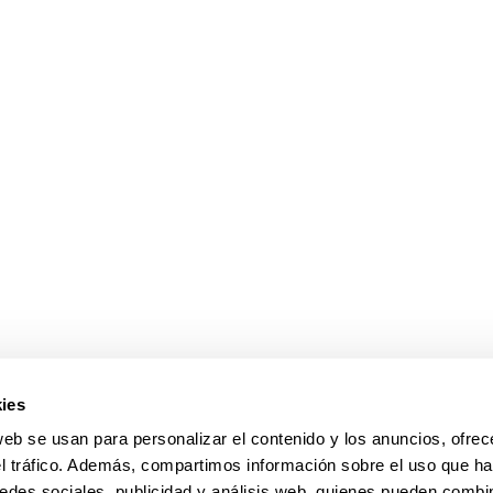
ar subpáginas
ar subpáginas
ies
web se usan para personalizar el contenido y los anuncios, ofrec
el tráfico. Además, compartimos información sobre el uso que ha
edes sociales, publicidad y análisis web, quienes pueden combin