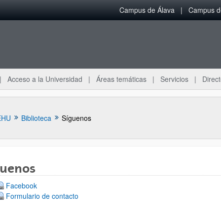
Campus de Álava
Campus de
Acceso a la Universidad
Áreas temáticas
Servicios
Direct
EHU
Biblioteca
Síguenos
guenos
ar subpáginas
Facebook
Formulario de contacto