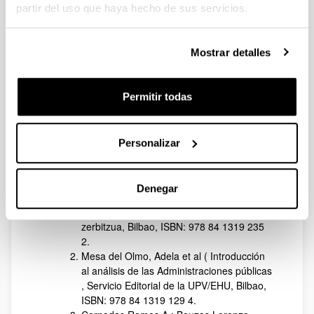
y Desarrollo Comunitario.
partir del uso que haya hecho de sus servicios.
“Innovación pública. Nuevos
enfoques y nuevos retos para el
siglo XXI.
Mostrar detalles
La gobernanza en el e Gobierno”, En
el Máster en Gobernanza y Estudios
Gobierno”, En el Máster en
Permitir todas
Gobernanza y Estudios
Políticos.Políticos.
Personalizar
2.
Publicaciones
Mesa del Olmo, Adela et al (2020):
Denegar
Administrazio publikoen analisirako sarrera
, Euskal Herriko Unibertsitatea, Argitalpen
zerbitzua, Bilbao, ISBN: 978 84 1319 235
2.
Mesa del Olmo, Adela et al ( Introducción
al análisis de las Administraciones públicas
, Servicio Editorial de la UPV/EHU, Bilbao,
ISBN: 978 84 1319 129 4.