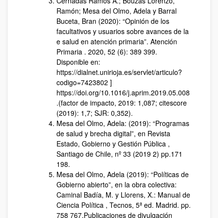
Cernadas Ramos A.; Bouzas Lorenzo,
Ramón; Mesa del Olmo, Adela y Barral
Buceta, Bran (2020): “Opinión de los
facultativos y usuarios sobre avances de la
e salud en atención primaria”. Atención
Primaria . 2020, 52 (6): 389 399.
Disponible en:
https://dialnet.unirioja.es/servlet/articulo?
codigo=7423802 ]
https://doi.org/10.1016/j.aprim.2019.05.008
.(factor de impacto, 2019: 1,087; citescore
(2019): 1,7; SJR: 0,352).
Mesa del Olmo, Adela: (2019): “Programas
de salud y brecha digital”, en Revista
Estado, Gobierno y Gestión Pública ,
Santiago de Chile, nº 33 (2019 2) pp.171
198.
Mesa del Olmo, Adela (2019): “Políticas de
Gobierno abierto”, en la obra colectiva:
Caminal Badía, M. y Llorens, X.: Manual de
Ciencia Política , Tecnos, 5ª ed. Madrid. pp.
758 767.Publicaciones de divulgación