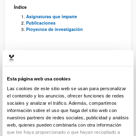
Índice
Asignaturas que imparte
Publicaciones
Proyectos de investigación
1.
Asignaturas que imparte
Asignaturas de grado
Gobierno y Administración Pública
(2º CCPP y Gestión Pública)
Esta página web usa cookies
Organización, Gestión y Decisión
Las cookies de este sitio web se usan para personalizar
Pública (4º CCPP y Gestión Pública
el contenido y los anuncios, ofrecer funciones de redes
Asignaturas de Master
sociales y analizar el tráfico. Además, compartimos
“Innovación pública. Nuevos
información sobre el uso que haga del sitio web con
enfoques y nuevos retos para el
nuestros partners de redes sociales, publicidad y análisis
siglo XXI y el papel de la
web, quienes pueden combinarla con otra información
participación ciudadana” en el
Máster Universitario en Participación
que les haya proporcionado o que hayan recopilado a