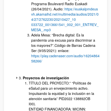
Programa Boulevard Radio Euskadi
(26/04/2021). Audio:
https://euskalpmdeus
vh.akamaihd.net/multimedia/audios/2021/0
4/27/2762230/20210427_10
033722_0013661541_002_001_ENTREV_
MESA_.mp3
Adela Mesa: “Brecha digital: Es la
pandemia una excusa para discriminar a
los mayores?”.Código de Barras Cadena
Ser (9/05/2021): enlace:
https://play.cadenaser.com/audio/16204864
58266/
3.
Proyectos de investigación
TÍTULO DEL PROYECTO:” “Políticas de
eSalud para un envejecimiento activo.
Impulsando la equidad y la inclusión en la
atención sanitaria” PID2022 138892OB
I00).
ENTIDAD FINANCIADORA: MICINN: