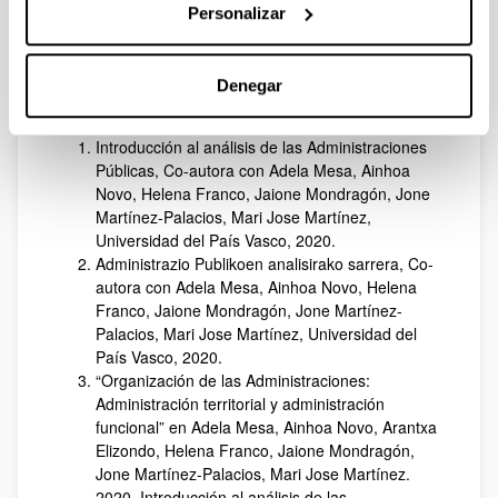
Personalizar
Master en Igualdad de Mujeres y Hombres
Gobernanza y Estudios Políticos
Denegar
Publicaciones recientes (desde 2018)
Introducción al análisis de las Administraciones
Públicas, Co-autora con Adela Mesa, Ainhoa
Novo, Helena Franco, Jaione Mondragón, Jone
Martínez-Palacios, Mari Jose Martínez,
Universidad del País Vasco, 2020.
Administrazio Publikoen analisirako sarrera, Co-
autora con Adela Mesa, Ainhoa Novo, Helena
Franco, Jaione Mondragón, Jone Martínez-
Palacios, Mari Jose Martínez, Universidad del
País Vasco, 2020.
“Organización de las Administraciones:
Administración territorial y administración
funcional” en Adela Mesa, Ainhoa Novo, Arantxa
Elizondo, Helena Franco, Jaione Mondragón,
Jone Martínez-Palacios, Mari Jose Martínez.
2020. Introducción al análisis de las