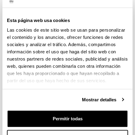
Política y de la Administración AECPA (2017-2022).
Integrante del Grupo Experto designado por el
Parlamento Vasco para la elaboración de la propuesta
Esta página web usa cookies
de un nuevo Estatuto de Autonomía (2018-2019).
Las cookies de este sitio web se usan para personalizar
Directora de la colección editorial Civitas del Centro de
el contenido y los anuncios, ofrecer funciones de redes
Estudios Políticos y Constitucionales y miembro del
sociales y analizar el tráfico. Además, compartimos
Consejo Editorial del Centro de Investigaciones
información sobre el uso que haga del sitio web con
Sociológicas desde 2017.
nuestros partners de redes sociales, publicidad y análisis
web, quienes pueden combinarla con otra información
que les haya proporcionado o que hayan recopilado a
partir del uso que haya hecho de sus servicios.
Producción Científica
Asignaturas que imparte / Irakasten dituen
ikasgaiak
Mostrar detalles
Grado
Ciencia Política y Gestión Pública
Permitir todas
Politika Zientzia eta Kudeaketa Publikoa
Posgrados