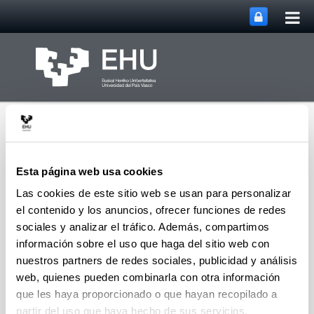
Abri
Saltar al contenido principal
me
prin
Esta página web usa cookies
Las cookies de este sitio web se usan para personalizar
el contenido y los anuncios, ofrecer funciones de redes
Departamento de
Ciencia Política y de la
sociales y analizar el tráfico. Además, compartimos
Abrir/cerrar m
Menú
Administración
información sobre el uso que haga del sitio web con
nuestros partners de redes sociales, publicidad y análisis
web, quienes pueden combinarla con otra información
que les haya proporcionado o que hayan recopilado a
partir del uso que haya hecho de sus servicios.