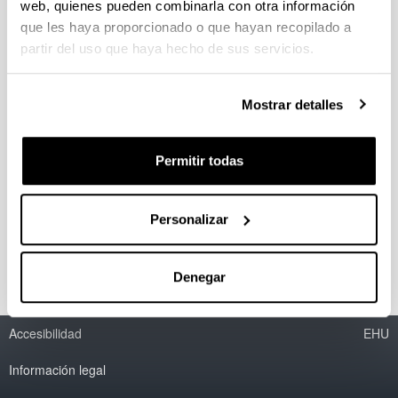
Marco Estatal
web, quienes pueden combinarla con otra información
Normativa Universidad y Discapacidad
que les haya proporcionado o que hayan recopilado a
Normativa general sobre Discapacidad
partir del uso que haya hecho de sus servicios.
Marco Autonómico
Mostrar detalles
Normativa Universidad y Discapacidad
Normativa general sobre Discapacidad
Permitir todas
Marco Europeo
Personalizar
Normativa Universidad y Discapacidad
Denegar
Accesibilidad
EHU
Información legal