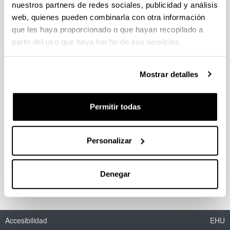
nuestros partners de redes sociales, publicidad y análisis
Grado en Economía
web, quienes pueden combinarla con otra información
que les haya proporcionado o que hayan recopilado a
partir del uso que haya hecho de sus servicios.
Econometría
Grado en Administración y Dirección de Empresas
(UPV/EHU)
Mostrar detalles
Estadística e Introducción a la
Permitir todas
Econometría
Grado en Hacienda y Administración Pública
(UPV/EHU)
Personalizar
Denegar
Accesibilidad
EHU