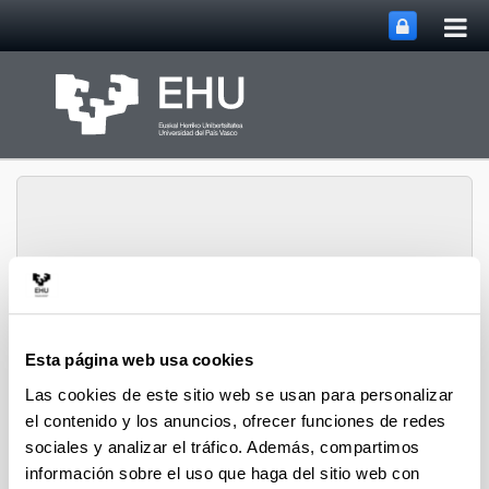
Abri
Saltar al contenido principal
me
prin
Abrir/cerrar m
Menú
David Hoyos
Esta página web usa cookies
Las cookies de este sitio web se usan para personalizar
Docencia de Grado
el contenido y los anuncios, ofrecer funciones de redes
sociales y analizar el tráfico. Además, compartimos
información sobre el uso que haga del sitio web con
Introducción a la Econometría